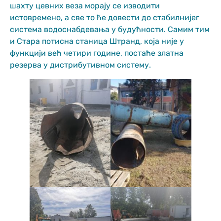
шахту цевних веза морају се изводити
website.
истовремено, а све то ће довести до стабилнијег
система водоснабдевања у будућности. Самим тим
Марктеинг
и Стара потисна станица Штранд, која није у
By sharing
функцији већ четири године, постаће златна
your
резерва у дистрибутивном систему.
interests and
behavior as
you visit our
site, you
increase the
chance of
seeing
personalized
content and
offers.