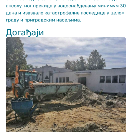
апсолутног прекида у водоснабдевању минимум 30
дана и изазвало катастрофалне последице у целом
граду и приградским насељима.
Догађаји