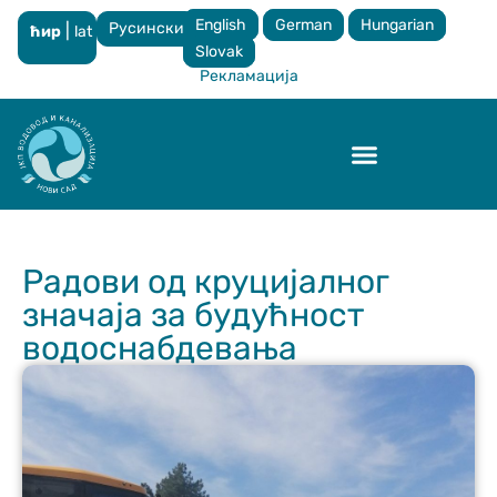
English
German
Hungarian
Русински
|
ћир
lat
×
Slovak
Рекламација
Контрола квалитета
Радови од круцијалног
значаја за будућност
водоснабдевања