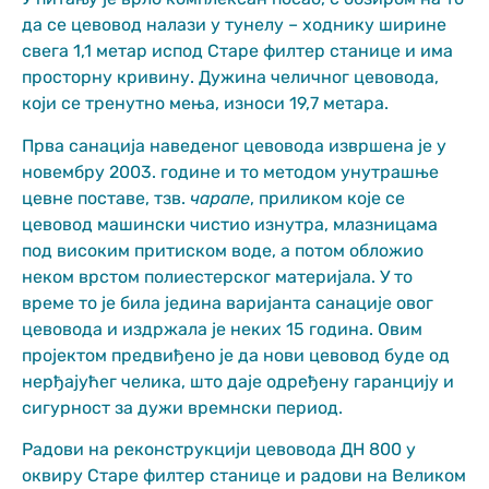
functionality
да се цевовод налази у тунелу – ходнику ширине
and structure,
свега 1,1 метар испод Старе филтер станице и има
based on how
the website is
просторну кривину. Дужина челичног цевовода,
used.
који се тренутно мења, износи 19,7 метара.
Прва санација наведеног цевовода извршена је у
Искуство
новембру 2003. године и то методом унутрашње
In order for
цевне поставе, тзв.
чарапе
, приликом које се
our website
цевовод машински чистио изнутра, млазницама
to perform
под високим притиском воде, а потом обложио
as well as
possible
неком врстом полиестерског материјала. У то
during your
време то је била једина варијанта санације овог
visit. If you
цевовода и издржала је неких 15 година. Овим
refuse
пројектом предвиђено је да нови цевовод буде од
these
cookies,
нерђајућег челика, што даје одређену гаранцију и
some
сигурност за дужи времнски период.
functionality
will
Радови на реконструкцији цевовода ДН 800 у
disappear
оквиру Старе филтер станице и радови на Великом
from the