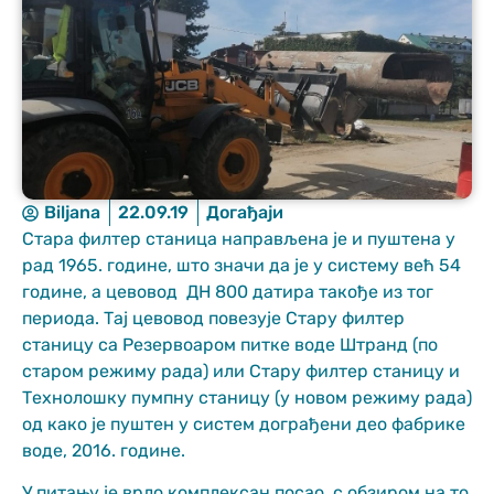
Неопходно
Biljana
22.09.19
Догађаји
These
Стара филтер станица направљена je и пуштена у
cookies are
рад 1965. године, што значи да је у систему већ 54
not optional.
They are
године, а цевовод ДН 800 датира такође из тог
needed for
периода. Тај цевовод повезује Стару филтер
the website
станицу са Резервоаром питке воде Штранд (по
to function.
старом режиму рада) или Стару филтер станицу и
Технолошку пумпну станицу (у новом режиму рада)
Статистика
од како је пуштен у систем дограђени део фабрике
In order for us
воде, 2016. године.
to improve
the website's
У питању је врло комплексан посао, с обзиром на то