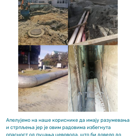
Апелујемо на наше кориснике да имају разумевања
и стрпљења јер је овим радовима избегнута
опасност од пуцања цевовода, што би довело до