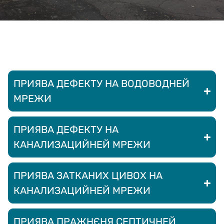
ПРИЯВА ДЕФЕКТУ НА ВОДОВОДНЕЙ
Неопходно
МРЕЖИ
These
cookies are
not optional.
ПРИЯВА ДЕФЕКТУ НА
They are
needed for
КАНАЛИЗАЦИЙНЕЙ МРЕЖИ
the website
to function.
ПРИЯВА ЗАТКАНИХ ЦИВОХ НА
КАНАЛИЗАЦИЙНЕЙ МРЕЖИ
Статистика
In order for us
to improve
ПРИЯВА ПРАЖНЄНЯ СЕПТИЧНЕЙ
the website's