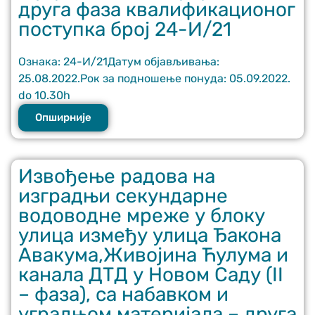
друга фаза квалификационог
поступка број 24-И/21
Ознака: 24-И/21Датум објављивања:
25.08.2022.Рок за подношење понуда: 05.09.2022.
do 10.30h
Опширније
Извођење радова на
изградњи секундарне
водоводне мреже у блоку
улица између улица Ђакона
Авакума,Живојина Ћулума и
канала ДТД у Новом Саду (II
– фаза), са набавком и
уградњом материјала – друга