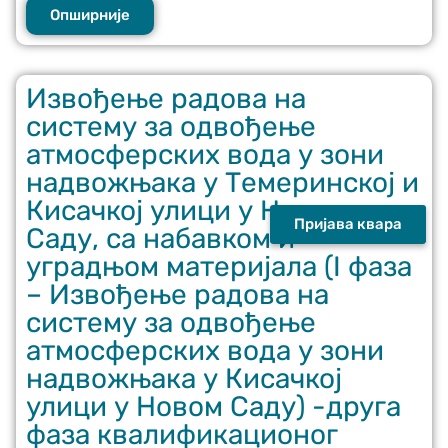
Опширније
Извођење радова на
систему за одвођење
атмосферских вода у зони
надвожњака у Темеринској и
Кисачкој улици у Новом
Пријава квара
Саду, са набавком и
уградњом материјала (I фаза
– Извођење радова на
систему за одвођење
атмосферских вода у зони
надвожњака у Кисачкој
улици у Новом Саду) -друга
фаза квалификационог