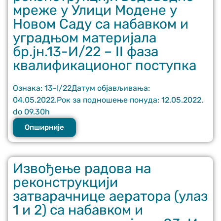
мреже у Улици Модене у
Новом Саду са набавком и
уградњом материјала
бр.јн.13-И/22 – II фаза
квалификационог поступка
Ознака: 13-I/22Датум објављивања:
04.05.2022.Рок за подношење понуда: 12.05.2022.
do 09.30h
Опширније
Извођење радова на
реконструкцији
затварачнице аератора (улаз
1 и 2) са набавком и