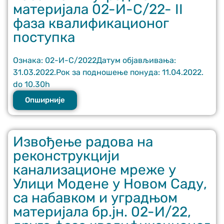
материјала 02-И-С/22- II
фаза квалификационог
поступка
Ознака: 02-И-С/2022Датум објављивања:
31.03.2022.Рок за подношење понуда: 11.04.2022.
do 10.30h
Опширније
Извођење радова на
реконструкцији
канализационе мреже у
Улици Модене у Новом Саду,
са набавком и уградњом
материјала бр.јн. 02-И/22,