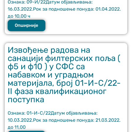
Ознака: 09-И/22Датум објављивања:
16.03.2022.Рок за подношење понуда: 01.04.2022.
до 10,00 ч
Опширније
Извођење радова на
санацији филтерских поља (
ф5 и ф10 ) у СФС са
набавком и уградњом
материјала, број 01-И-С/22-
II фаза квалификационог
поступка
Ознака: 01-И-С/22Датум објављивања:
10.03.2022.Рок за подношење понуда: 21.03.2022.
до 11,00