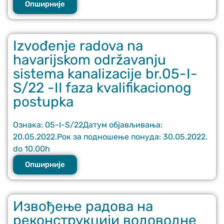
Опширније
Izvođenje radova na
havarijskom održavanju
sistema kanalizacije br.05-I-
S/22 -II faza kvalifikacionog
postupka
Ознака: 05-I-S/22Датум објављивања:
20.05.2022.Рок за подношење понуда: 30.05.2022.
do 10.00h
Опширније
Извођење радова на
реконструкцији водоводне