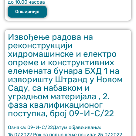
до 10,00 часова
Опширније
Извођење радова на
реконструкцији
хидромашинске и електро
опреме и конструктивних
елемената бунара БХД 1 на
изворишту Штранд у Новом
Саду, са набавком и
уградњом материјала , 2.
фаза квалификационог
поступка, број 09-И-С/22
Ознака: 09-И-С/22Датум објављивања:
15.07.2022.Рок за подношење понуда: 25.07.2022.