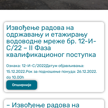
Извођење радова на
одржавању и етажирању
водоводне мреже бр. 12-И-
Неопходно
С/22 – II Фаза
These
квалификационог поступка
cookies are
not optional.
They are
Ознака: 12-И-С/2022Датум објављивања:
needed for
15.12.2022.Рок за подношење понуда: 26.12.2022.
the website
to function.
do 10.00h
Опширније
Статистика
In order for us
to improve
– Извођење радова на
the website's