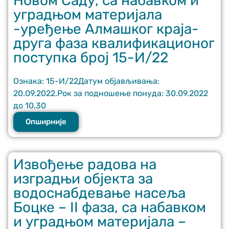
Новом Саду, са набавком и
website.
уградњом материјала
-уређење Алмашког краја-
друга фаза квалификационог
Марктеинг
By sharing
поступка број 15-И/22
your
interests and
behavior as
Ознака: 15-И/22Датум објављивања:
you visit our
20.09.2022.Рок за подношење понуда: 30.09.2022
site, you
до 10,30
increase the
chance of
Опширније
seeing
personalized
content and
offers.
Извођење радова на
изградњи објекта за
водоснабдевање насеља
Боцке – II фаза, са набавком
и уградњом материјала –