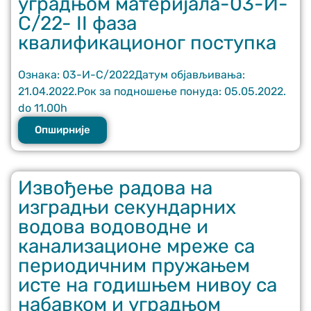
уградњом материјала-03-И-
С/22- II фаза
квалификационог поступка
Ознака: 03-И-С/2022Датум објављивања:
21.04.2022.Рок за подношење понуда: 05.05.2022.
do 11.00h
Опширније
Извођење радова на
изградњи секундарних
водова водоводне и
канализационе мреже са
периодичним пружањем
исте на годишњем нивоу са
набавком и уградњом