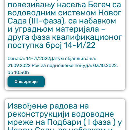
повезивању насеља Бегеч са
functionality
and structure,
водоводним системом Новог
based on how
Сада (III–фаза), са набавком
the website is
used.
и уградњом материјала –
друга фаза квалификационог
поступка број 14-И/22
Искуство
In order for
our website
Ознака: 14-И/2022Датум објављивања:
to perform
21.09.2022.Рок за подношење понуда: 03.10.2022.
as well as
do 10.30h
possible
during your
Опширније
visit. If you
refuse
these
cookies,
Извођење радова на
some
реконструкцији водоводне
functionality
will
мреже на Подбари ( I фаза ) у
disappear
from the