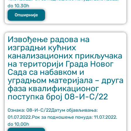
do 10.30h
Опширније
Извођење радова на
изградњи кућних
канализационих прикључака
на територији Града Новог
Сада са набавком и
уградњом материјала – друга
фаза квалификационог
поступка број 08-И-С/22
Ознака: 08-И-С/22Датум објављивања:
01.07.2022.Рок за подношење понуда: 11.07.2022.
do 10,00h