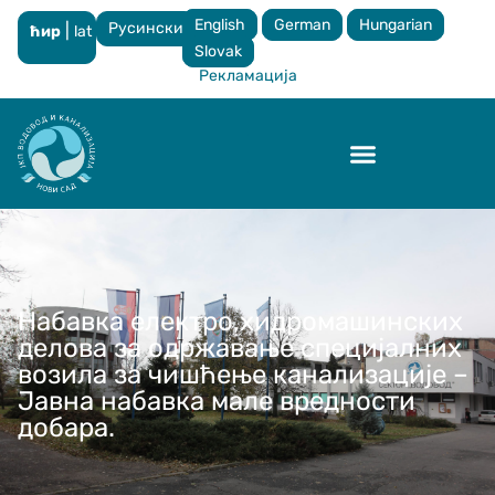
English
German
Hungarian
Русински
|
ћир
lat
×
Slovak
Рекламација
Контрола квалитета
Набавка електро,хидромашинских
делова за одржавање специјалних
возила за чишћење канализације –
Јавна набавка мале вредности
добара.