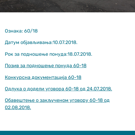
Ознака: 60/18
Датум објављивања:10.07.2018.
Рок за подношење понуда:18.07.2018.
Неопходно
These
Позив за подношење понуда 60-18
cookies are
not optional.
Конкурсна документација 60-18
They are
needed for
Одлука о додели уговора 60-18 од 24.07.2018.
the website
to function.
Обавештење о закљученом уговору 60-18 од
02.08.2018.
Статистика
In order for us
to improve
the website's