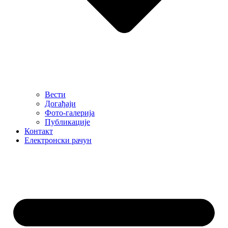
Вести
Догађаји
Фото-галерија
Публикације
Контакт
Електронски рачун