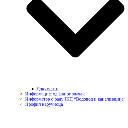
Документи
Информације од јавног значаја
Информатор о раду ЈКП “Водовод и канализација”
Профил наручиоца