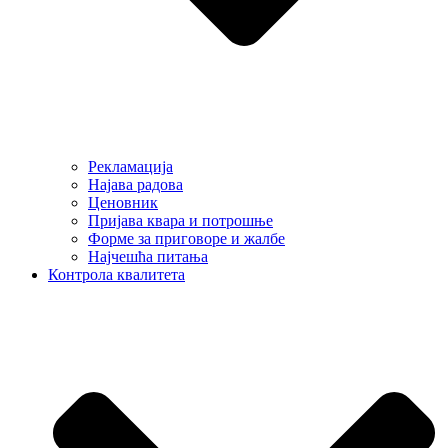
Рекламација
Најава радова
Ценовник
Пријава квара и потрошње
Форме за приговоре и жалбе
Најчешћа питања
Контрола квалитета