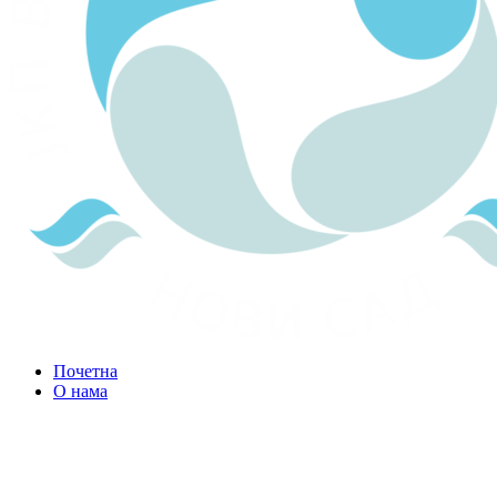
Почетна
О нама