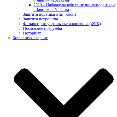
о Јавним набавкама
2020 – Набавке на које се не примењује закон
о Јавним набавкама
Заштита података о личности
Заштита потрошача
Финансијско управљање и контрола (ФУК)
Пословање предузећа
Историјат
Кориснички сервис