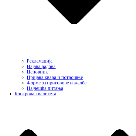
Рекламација
Најава радова
Ценовник
Пријава квара и потрошње
Форме за приговоре и жалбе
Најчешћа питања
Контрола квалитета