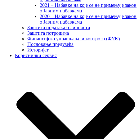
2021 – Набавке на које се не примењује закон
о Јавним набавкама
2020 – Набавке на које се не примењује закон
о Јавним набавкама
Заштита података о личности
Заштита потрошача
Финансијско управљање и контрола (ФУК)
Пословање предузећа
Историјат
Кориснички сервис