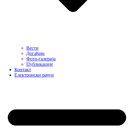
Вести
Догађаји
Фото-галерија
Публикације
Контакт
Електронски рачун