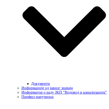
Документи
Информације од јавног значаја
Информатор о раду ЈКП “Водовод и канализација”
Профил наручиоца