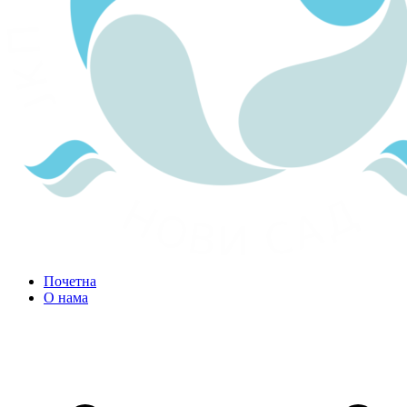
Почетна
О нама