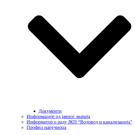
Документи
Информације од јавног значаја
Информатор о раду ЈКП “Водовод и канализација”
Профил наручиоца