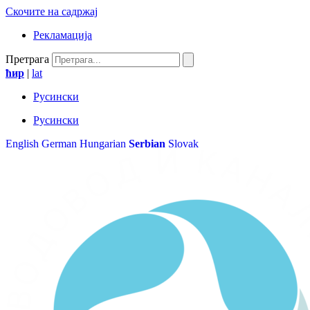
Скочите на садржај
Рекламација
Претрага
ћир
|
lat
Русински
Русински
English
German
Hungarian
Serbian
Slovak