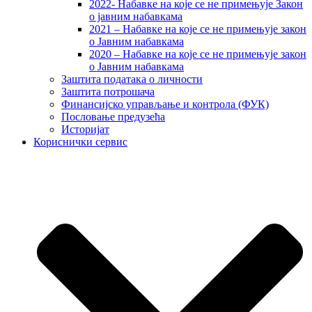
2022- Набавке на које се не примењује Закон
о јавним набавкама
2021 – Набавке на које се не примењује закон
о Јавним набавкама
2020 – Набавке на које се не примењује закон
о Јавним набавкама
Заштита података о личности
Заштита потрошача
Финансијско управљање и контрола (ФУК)
Пословање предузећа
Историјат
Кориснички сервис