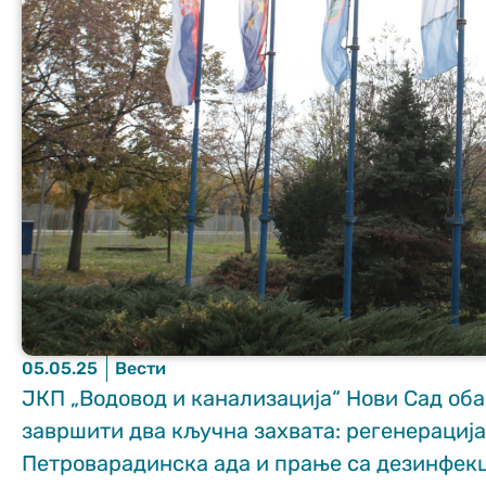
Неопходно
These
cookies are
not optional.
They are
needed for
the website
to function.
05.05.25
Вести
ЈКП „Водовод и канализација“ Нови Сад оба
Статистика
завршити два кључна захвата: регенерација
In order for us
to improve
Петроварадинска ада и прање са дезинфекц
the website's