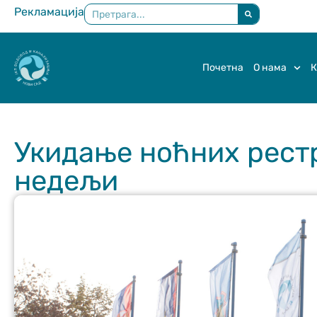
Рекламација
×
Почетна
О нама
К
Укидање ноћних рестр
недељи