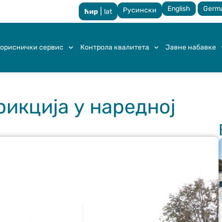
English
Germ
Русински
|
ћир
lat
ориснички сервис
Контрола квалитета
Јавне набавке
икција у наредној