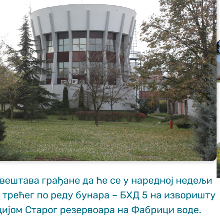
вештава грађане да ће се у наредној недељи
 трећег по реду бунара – БХД 5 на изворишту
ијом Старог резервоара на Фабрици воде.