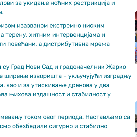
слови за укидање ноћних рестрикција и
а.
кризом изазваном екстремно ниским
а терену, хитним интервенцијама и
ети повећани, а дистрибутивна мрежа
 су Град Нови Сад и градоначелник Жарко
ље ширење изворишта – укључујући изградњу
а, као и за утискивање дренова у два
ава њихова издашност и стабилност у
мевању током овог периода. Настављамо са
смо обезбедили сигурно и стабилно