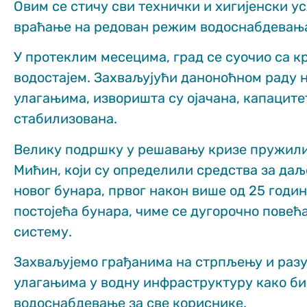
Овим се стичу сви технички и хигијенски у
functionality
and structure,
враћање на редован режим водоснабдевањ
based on how
the website is
У протеклим месецима, град се суочио са 
used.
водостајем. Захваљујући даноноћном раду н
улагањима, изворишта су ојачана, капацит
Искуство
стабилизована.
In order for
our website
to perform
Велику подршку у решавању кризе пружили
as well as
Мићин, који су определили средства за да
possible
during your
новог бунара, првог након више од 25 годин
visit. If you
постојећа бунара, чиме се дугорочно повећ
refuse
these
систему.
cookies,
some
Захваљујемо грађанима на стрпљењу и разу
functionality
will
улагањима у водну инфраструктуру како би
disappear
водоснабдевање за све кориснике.
from the