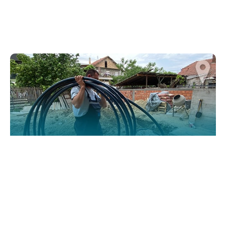
website.
Марктеинг
By sharing
your
interests and
behavior as
you visit our
site, you
increase the
chance of
seeing
personalized
content and
offers.