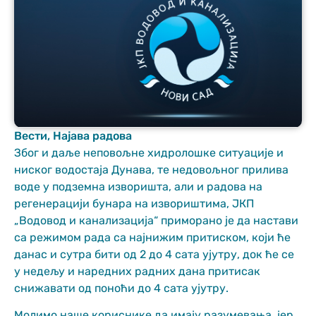
Неопходно
Вести
,
Најава радова
These
Због и даље неповољне хидролошке ситуације и
cookies are
ниског водостаја Дунава, те недовољног прилива
not optional.
They are
воде у подземна изворишта, али и радова на
needed for
регенерацији бунара на извориштима, ЈКП
the website
„Водовод и канализација“ приморано је да настави
to function.
са режимом рада са најнижим притиском, који ће
данас и сутра бити од 2 до 4 сата ујутру, док ће се
Статистика
у недељу и наредних радних дана притисак
In order for us
снижавати од поноћи до 4 сата ујутру.
to improve
the website's
Молимо наше кориснике да имају разумевања, јер