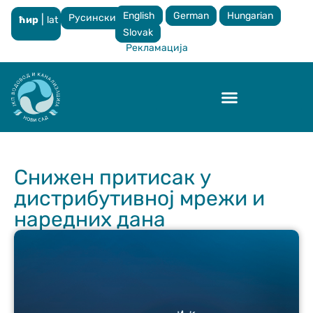
English
German
Hungarian
Русински
|
ћир
lat
×
Slovak
Рекламација
Контрола квалитета
Снижен притисак у
дистрибутивној мрежи и
наредних дана