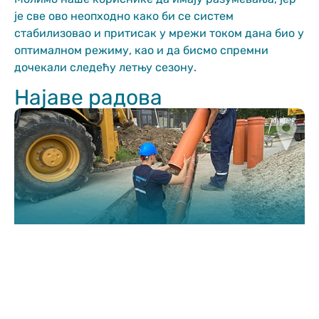
functionality
је све ово неопходно како би се систем
and structure,
стабилизовао и притисак у мрежи током дана био у
based on how
the website is
оптималном режиму, као и да бисмо спремни
used.
дочекали следећу летњу сезону.
Најаве радова
Искуство
In order for
our website
to perform
as well as
possible
during your
visit. If you
refuse
these
cookies,
some
functionality
will
disappear
from the