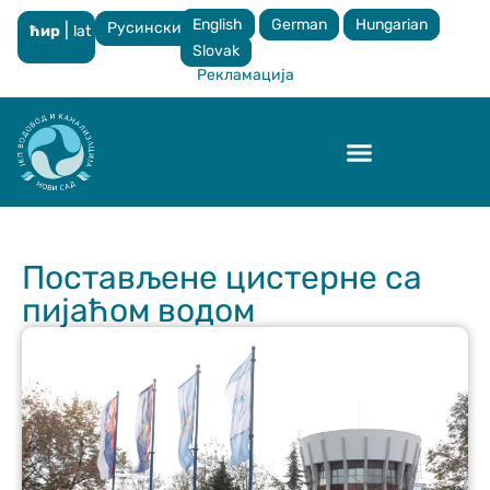
English
German
Hungarian
Русински
|
ћир
lat
×
Slovak
Рекламација
Контрола квалитета
Постављене цистерне са
пијаћом водом