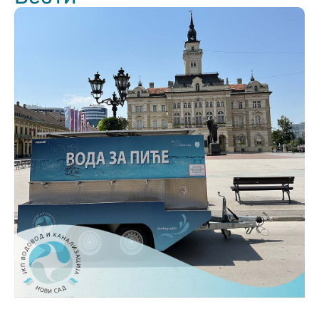
website.
Марктеинг
By sharing
your
interests and
behavior as
you visit our
site, you
increase the
chance of
seeing
personalized
content and
offers.