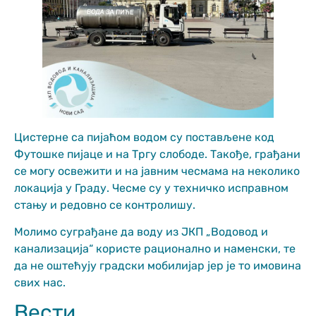
functionality
and structure,
based on how
the website is
used.
Искуство
In order for
Цистерне са пијаћом водом су постављене код
our website
to perform
Футошке пијаце и на Тргу слободе. Такође, грађани
as well as
се могу освежити и на јавним чесмама на неколико
possible
локација у Граду. Чесме су у техничко исправном
during your
стању и редовно се контролишу.
visit. If you
refuse
these
Молимо суграђане да воду из ЈКП „Водовод и
cookies,
канализација“ користе рационално и наменски, те
some
да не оштећују градски мобилијар јер је то имовина
functionality
свих нас.
will
disappear
Вести
from the