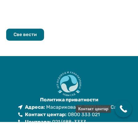
Све вести
Политика приватности
Адреса:
Масарикова 17, 21101 Нови Сад
Контакт центар
Контакт центар:
0800 333 021
Централа:
021/488-3333
Е-маил:
kontakt.centar@vikns.rs