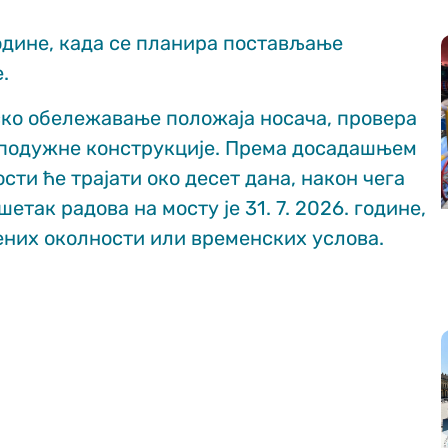
године, када се планира постављање
.
ско обележавање положаја носача, провера
 подужне конструкције. Према досадашњем
ти ће трајати око десет дана, након чега
ак радова на мосту је 31. 7. 2026. године,
них околности или временских услова.