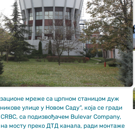
изационе мреже са црпном станицом дуж
икове улице у Новом Саду“, која се гради
а CRBC, са подизвођачем Bulevar Company,
 на мосту преко ДТД канала, ради монтаже