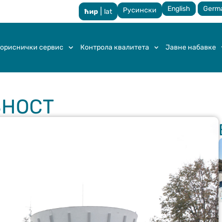
English
Germ
Русински
|
ћир
lat
ориснички сервис
Контрола квалитета
Јавне набавке
ВНОСТ