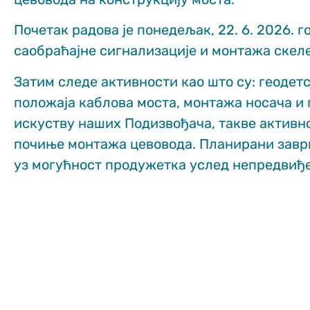
functionality
and structure,
Почетак радова је понедељак, 22. 6. 2026. 
based on how
the website is
саобраћајне сигнализације и монтажа скеле
used.
Затим следе активности као што су: геодет
положаја каблова моста, монтажа носача и
Искуство
искуству наших Подизвођача, такве активнос
In order for
our website
почиње монтажа цевовода. Планирани завршет
to perform
as well as
уз могућност продужетка услед непредвиђе
possible
during your
visit. If you
refuse
these
cookies,
some
functionality
will
disappear
from the