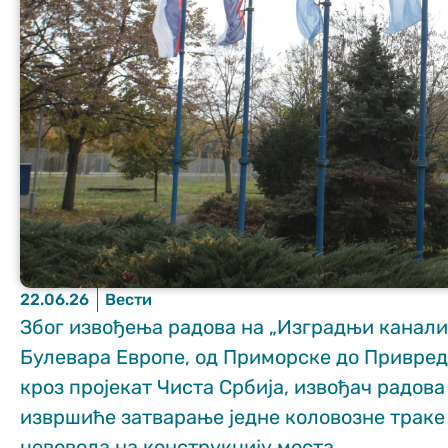
Неопходно
These
cookies are
not optional.
They are
needed for
the website
22.06.26
Вести
to function.
Због извођења радова на „Изградњи канал
Булевара Европе, од Приморске до Привредн
Статистика
кроз пројекат Чиста Србија, извођач радов
In order for us
извршиће затварање једне коловозне траке
to improve
the website's
цевовода на конструкцију моста.