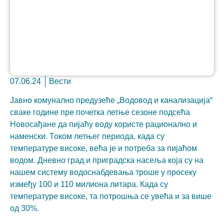
07.06.24
Вести
Неопходно
These
Јавно комунално предузеће „Водовод и канализација“
cookies are
сваке године пре почетка летње сезоне подсећа
not optional.
Новосађане да пијаћу воду користе рационално и
They are
needed for
наменски. Током летњег периода, када су
the website
температуре високе, већа је и потреба за пијаћом
to function.
водом. Дневно град и приградска насеља која су на
нашем систему водоснабдевања троше у просеку
између 100 и 110 милиона литара. Када су
Статистика
температуре високе, та потрошња се увећа и за више
In order for
us to
од 30%.
improve the
website's