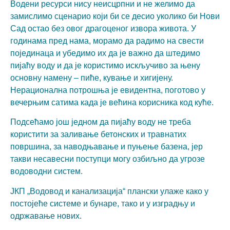
Водени ресурси нису неисцрпни и не желимо да
functionality
замислимо сценарио који би се десио уколико би Нови
and
structure,
Сад остао без овог драгоценог извора живота. У
based on
годинама пред нама, морамо да радимо на свести
how the
појединаца и убедимо их да је важно да штедимо
website is
used.
пијаћу воду и да је користимо искључиво за њену
основну намену – пиће, кување и хигијену.
Нерационална потрошња је евидентна, поготово у
Искуство
вечерњим сатима када је већина корисника код куће.
In order for
our website
Подсећамо још једном да пијаћу воду не треба
to perform
користити за заливање бетонских и травнатих
as well as
possible
површина, за наводњавање и пуњење базена, јер
during your
такви несавесни поступци могу озбиљно да угрозе
visit. If you
водоводни систем.
refuse
these
ЈКП „Водовод и канализација“ плански улаже како у
cookies,
some
постојеће системе и бунаре, тако и у изградњу и
functionality
одржавање нових.
will
disappear