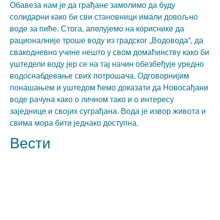
Обавеза нам је да грађане замолимо да буду
from the
website.
солидарни како би сви становници имали довољно
воде за пиће. Стога, апелујемо на кориснике да
рационалније троше воду из градског „Водовода“, да
Марктеинг
свакодневно учине нешто у свом домаћинству како би
By sharing
уштедели воду јер се на тај начин обезбеђује уредно
your
interests
водоснабдевање свих потрошача. Одговорнијим
and
понашањем и уштедом ћемо доказати да Новосађани
behavior as
воде рачуна како о личном тако и о интересу
you visit our
site, you
заједнице и својих суграђана. Вода је извор живота и
increase the
свима мора бити једнако доступна.
chance of
seeing
Вести
personalized
content and
offers.