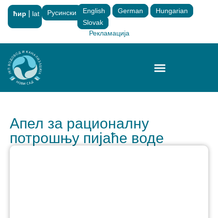
English
German
Hungarian
Русински
|
ћир
lat
×
Slovak
Рекламација
Апел за рационалну
потрошњу пијаће воде