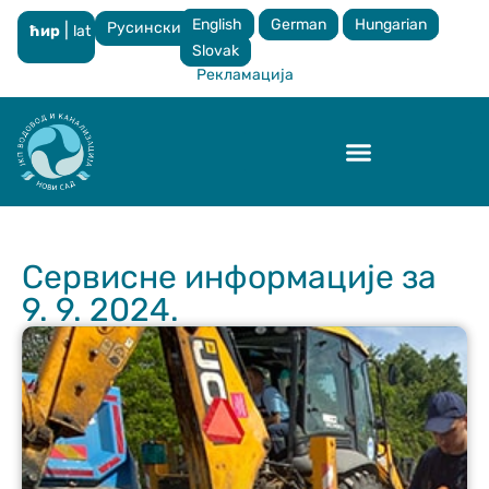
English
German
Hungarian
Русински
|
ћир
lat
×
Slovak
Рекламација
Контрола квалитета
Сервисне информације за
9. 9. 2024.