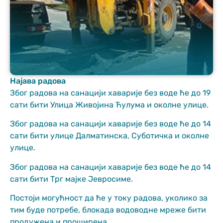
Најава радова
Неопходно
Због радова на санацији хаварије без воде ће до 19
These
сати бити Улица Живојина Ћулума и околне улице.
cookies are
not optional.
Због радова на санацији хаварије без воде ће до 14
They are
сати бити улице Далматинска, Суботичка и околне
needed for
улице.
the website
to function.
Због радова на санацији хаварије без воде ће до 14
сати бити Трг мајке Јевросиме.
Статистика
Постоји могућност да ће у току радова, уколико за
In order for us
тим буде потребе, блокада водоводне мреже бити
to improve
the website's
продужена и проширена.