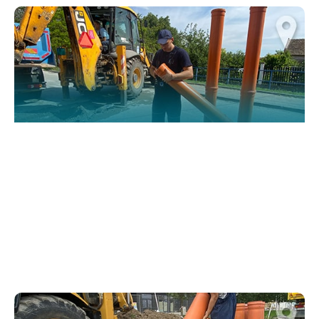
website.
Марктеинг
By sharing
your
interests and
behavior as
you visit our
site, you
increase the
chance of
seeing
personalized
content and
offers.