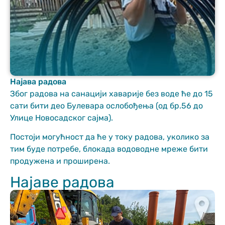
Најава радова
Неопходно
Због радова на санацији хаварије без воде ће до 15
These
сати бити део Булевара ослобођења (од бр.56 до
cookies are
Улице Новосадског сајма).
not optional.
They are
Постоји могућност да ће у току радова, уколико за
needed for
тим буде потребе, блокада водоводне мреже бити
the website
to function.
продужена и проширена.
Најаве радова
Статистика
In order for us
to improve
the website's