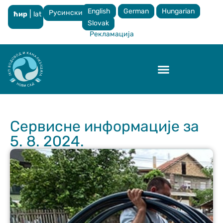
English
German
Hungarian
Русински
|
ћир
lat
×
Slovak
Рекламација
Контрола квалитета
Сервисне информације за
5. 8. 2024.