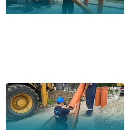
website.
Марктеинг
By sharing
your
interests and
behavior as
you visit our
site, you
increase the
chance of
seeing
personalized
content and
offers.