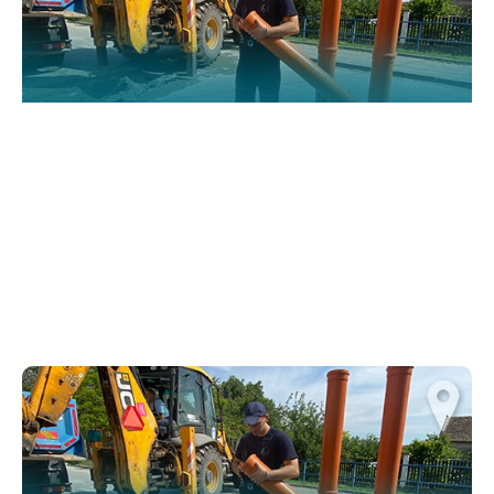
functionality
and structure,
based on how
the website is
used.
Искуство
In order for
our website
to perform
as well as
possible
during your
visit. If you
refuse
these
cookies,
some
functionality
will
disappear
from the