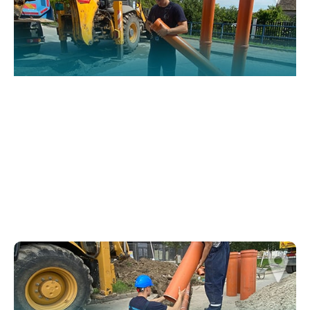
website.
Марктеинг
By sharing
your
interests and
behavior as
you visit our
site, you
increase the
chance of
seeing
personalized
content and
offers.