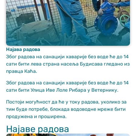
Најава радова
Неопходно
Због радова на санацији хаварије без воде ће до 14
These
сати бити лева страна насеља Будисава гледано из
cookies are
правца Каћа.
not optional.
They are
Због радова на санацији хаварије без воде ће до 14
needed for
сати бити Улица Иве Лоле Рибара у Ветернику.
the website
to function.
Постоји могућност да ће у току радова, уколико за
тим буде потребе, блокада водоводне мреже бити
продужена и проширена.
Статистика
In order for us
Најаве радова
to improve
the website's