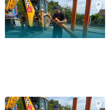
functionality
and structure,
based on how
the website is
used.
Искуство
In order for
our website
to perform
as well as
possible
during your
visit. If you
refuse
these
cookies,
some
functionality
will
disappear
from the