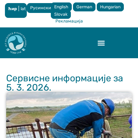
English
German
Hungarian
Русински
|
ћир
lat
×
Slovak
Рекламација
Контрола квалитета
Сервисне информације за
5. 3. 2026.