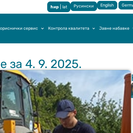
English
Germ
Русински
|
ћир
lat
ориснички сервис
Контрола квалитета
Јавне набавке
за 4. 9. 2025.