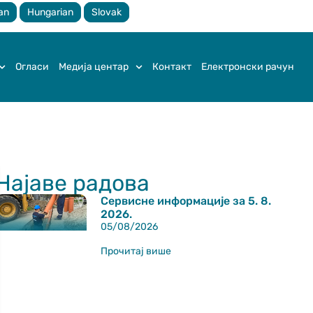
an
Hungarian
Slovak
Огласи
Медија центар
Контакт
Електронски рачун
Најаве радова
Сервисне информације за 5. 8.
2026.
05/08/2026
Прочитај више