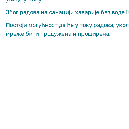
functionality
and structure,
Због радова на санацији хаварије без воде 
based on how
the website is
Постоји могућност да ће у току радова, уко
used.
мреже бити продужена и проширена.
Искуство
In order for
our website
to perform
as well as
possible
during your
visit. If you
refuse
these
cookies,
some
functionality
will
disappear
from the