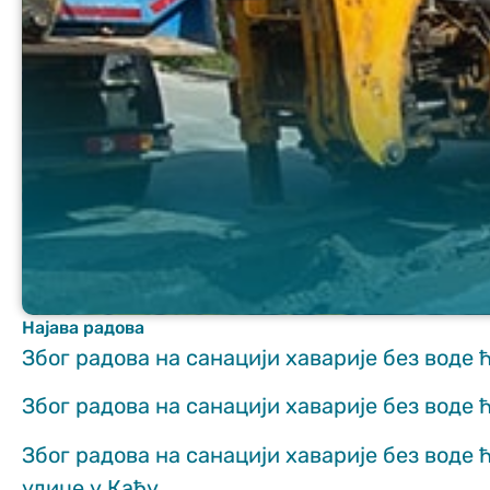
Неопходно
These
cookies are
not optional.
They are
needed for
the website
Најава радова
to function.
Због радова на санацији хаварије без воде 
Због радова на санацији хаварије без воде 
Статистика
In order for us
Због радова на санацији хаварије без воде 
to improve
the website's
улице у Каћу.