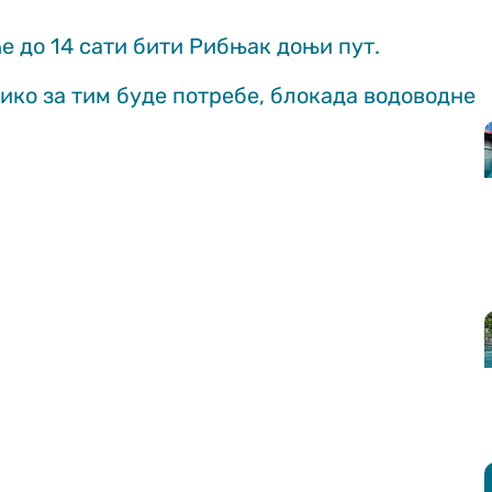
ће до 14 сати бити Рибњак доњи пут.
лико за тим буде потребе, блокада водоводне