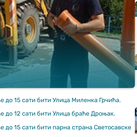
ће до 15 сати бити Улица Миленка Грчића.
ће до 12 сати бити Улица браће Дроњак.
ће до 15 сати бити парна страна Светосавске