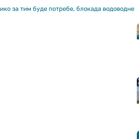
лико за тим буде потребе, блокада водоводне