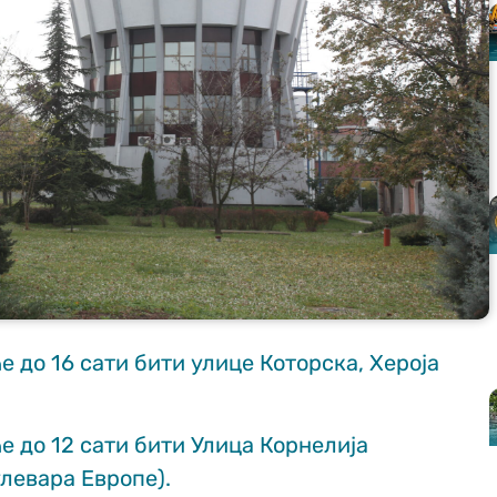
е до 16 сати бити улице Которска, Хероја
ће до 12 сати бити Улица Корнелија
левара Европе).