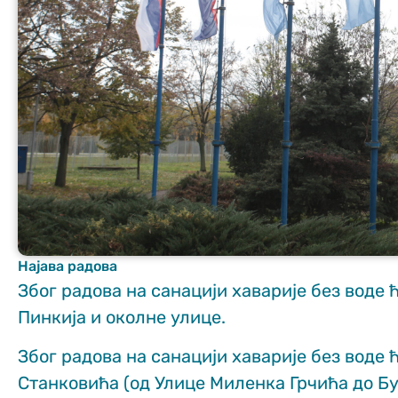
Неопходно
These
cookies are
not optional.
They are
needed for
the website
Најава радова
to function.
Због радова на санацији хаварије без воде ћ
Пинкија и околне улице.
Статистика
Због радова на санацији хаварије без воде 
In order for us
to improve
Станковића (од Улице Миленка Грчића до Бу
the website's