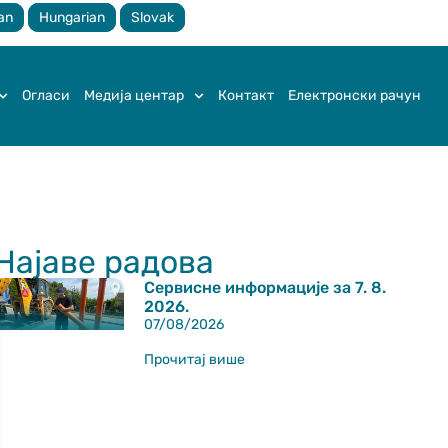
an
Hungarian
Slovak
Огласи
Медија центар
Контакт
Електронски рачун
Најаве радова
Сервисне информације за 7. 8.
2026.
07/08/2026
Прочитај више