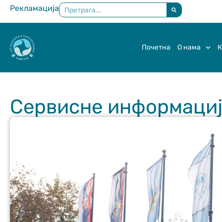
Рекламација
×
Почетна
О нама
К
Сервисне информације 