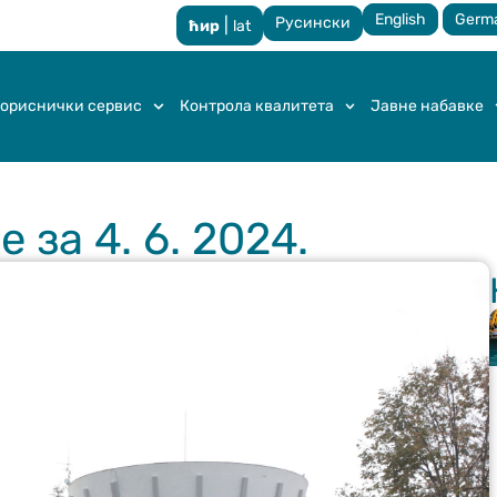
English
Germ
Русински
|
ћир
lat
ориснички сервис
Контрола квалитета
Јавне набавке
за 4. 6. 2024.