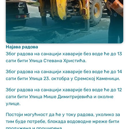
Најава радова
Неопходно
Због радова на санацији хаварије без воде ће до 13
These
сати бити Улица Стевана Христића.
cookies are
not optional.
Због радова на санацији хаварије без воде ће до 14
They are
сати бити Улица 23. октобра у Сремској Каменици.
needed for
the website
Због радова на санацији хаварије без воде ће до 12
to function.
сати бити Улица Мише Димитријевића и околне
улице.
Статистика
Постоји могућност да ће у току радова, уколико за
In order for us
тим буде потребе, блокада водоводне мреже бити
to improve
the website's
продужена и проширена.