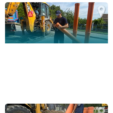
website.
Марктеинг
By sharing
your
interests and
behavior as
you visit our
site, you
increase the
chance of
seeing
personalized
content and
offers.