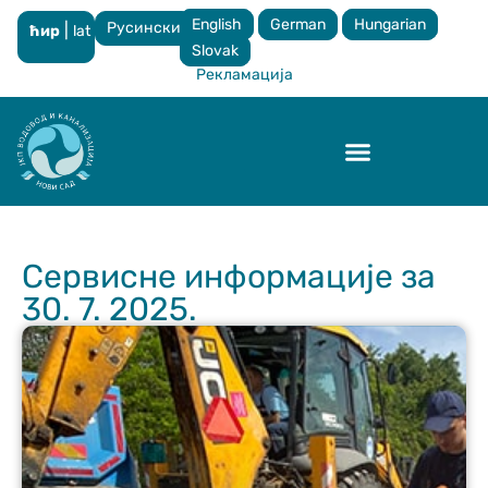
English
German
Hungarian
Русински
|
ћир
lat
×
Slovak
Рекламација
Контрола квалитета
Сервисне информације за
30. 7. 2025.