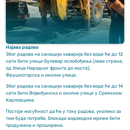
Најава радова
Неопходно
Због радова на санацији хаварије без воде ће до 12
These
сати бити улице Булевар ослобођења (лева страна,
cookies are
од Улице Народног фронта до моста),
not optional.
Фрушкогорска и околне улице.
They are
needed for
Због радова на санацији хаварије без воде ће до 14
the website
to function.
сати бити Војвођанска и околне улице у Сремским
Карловцима.
Постоји могућност да ће у току радова, уколико за
Статистика
In order for us
тим буде потребе, блокада водоводне мреже бити
to improve
продужена и проширена.
the website's