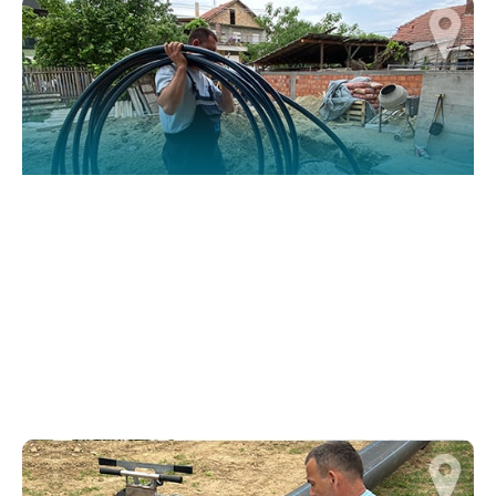
website.
Марктеинг
By sharing
your
interests and
behavior as
you visit our
site, you
increase the
chance of
seeing
personalized
content and
offers.