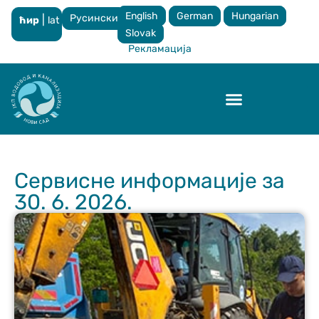
English
German
Hungarian
Русински
|
ћир
lat
×
Slovak
Рекламација
Контрола квалитета
Сервисне информације за
30. 6. 2026.