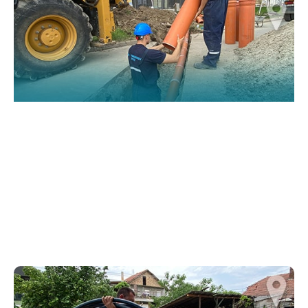
website.
Марктеинг
By sharing
your
interests and
behavior as
you visit our
site, you
increase the
chance of
seeing
personalized
content and
offers.