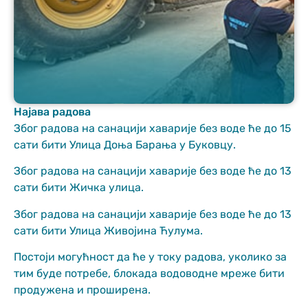
Најава радова
Неопходно
Због радова на санацији хаварије без воде ће до 15
These
сати бити Улица Доња Барања у Буковцу.
cookies are
not optional.
Због радова на санацији хаварије без воде ће до 13
They are
сати бити Жичка улица.
needed for
the website
Због радова на санацији хаварије без воде ће до 13
to function.
сати бити Улица Живојина Ћулума.
Постоји могућност да ће у току радова, уколико за
Статистика
тим буде потребе, блокада водоводне мреже бити
In order for us
продужена и проширена.
to improve
the website's