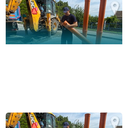
functionality
and structure,
based on how
the website is
used.
Искуство
In order for
our website
to perform
as well as
possible
during your
visit. If you
refuse
these
cookies,
some
functionality
will
disappear
from the