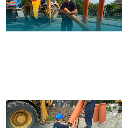
website.
Марктеинг
By sharing
your
interests and
behavior as
you visit our
site, you
increase the
chance of
seeing
personalized
content and
offers.