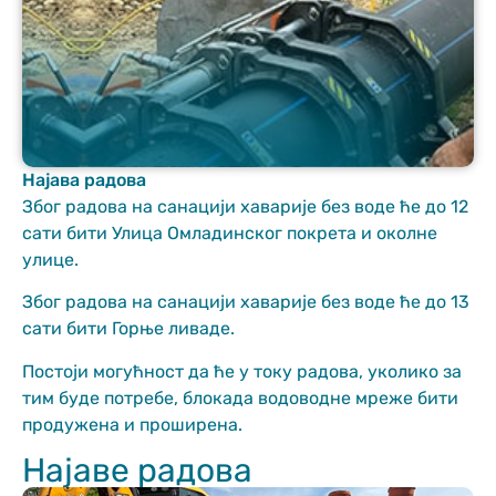
Најава радова
Неопходно
Због радова на санацији хаварије без воде ће до 12
These
сати бити Улица Омладинског покрета и околне
cookies are
улице.
not optional.
They are
Због радова на санацији хаварије без воде ће до 13
needed for
сати бити Горње ливаде.
the website
to function.
Постоји могућност да ће у току радова, уколико за
тим буде потребе, блокада водоводне мреже бити
продужена и проширена.
Статистика
In order for us
Најаве радова
to improve
the website's