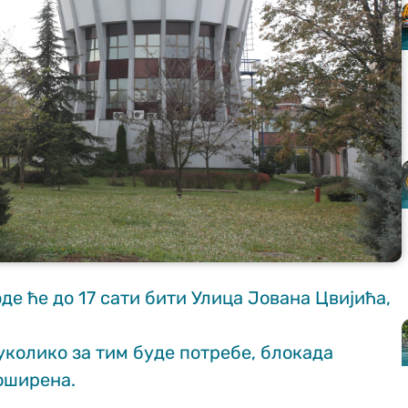
оде ће до 17 сати бити Улица Јована Цвијића,
 уколико за тим буде потребе, блокада
оширена.