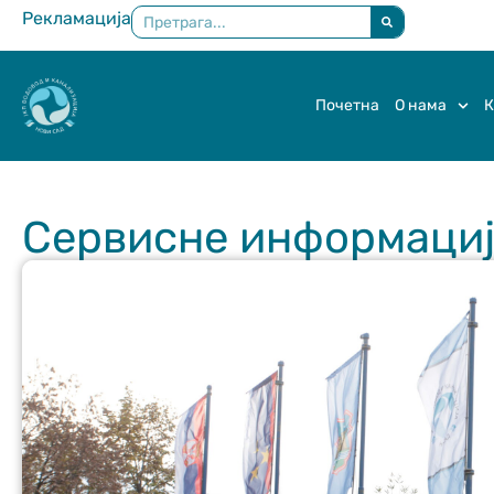
Рекламација
×
Почетна
О нама
К
Сервисне информације 