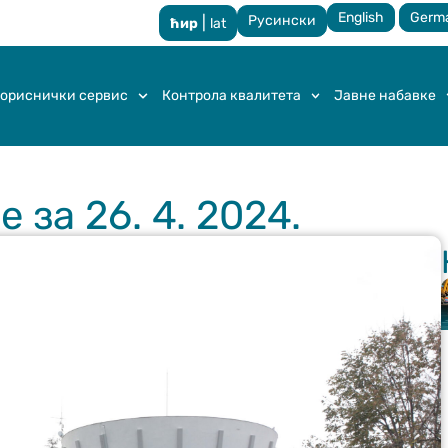
English
Germ
Русински
|
ћир
lat
ориснички сервис
Контрола квалитета
Јавне набавке
за 26. 4. 2024.