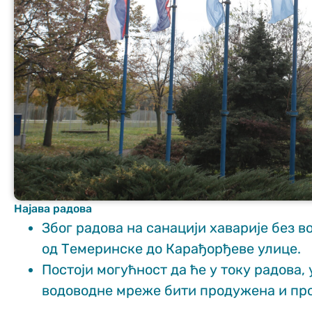
Неопходно
These
cookies are
not optional.
They are
needed for
the website
Најава радова
to function.
Због радова на санацији хаварије без в
од Темеринске до Карађорђеве улице.
Статистика
Постоји могућност да ће у току радова,
In order for us
водоводне мреже бити продужена и пр
to improve
the website's