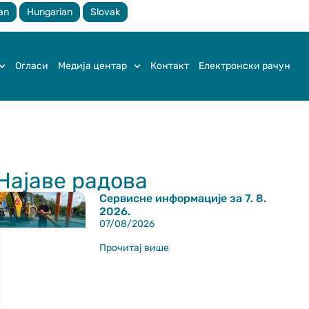
an
Hungarian
Slovak
Огласи
Медија центар
Контакт
Електронски рачун
Најаве радова
Сервисне информације за 7. 8.
2026.
07/08/2026
Прочитај више