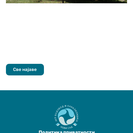
Све најаве
Политика приватности