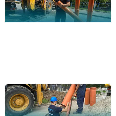
website.
Марктеинг
By sharing
your
interests and
behavior as
you visit our
site, you
increase the
chance of
seeing
personalized
content and
offers.