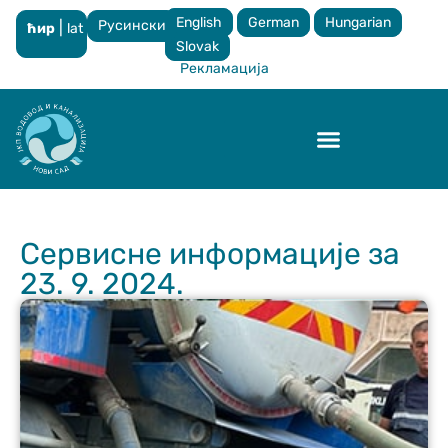
English
German
Hungarian
Русински
|
ћир
lat
×
Slovak
Рекламација
Контрола квалитета
Сервисне информације за
23. 9. 2024.