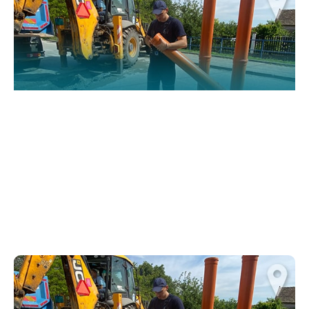
functionality
and structure,
based on how
the website is
used.
Искуство
In order for
our website
to perform
as well as
possible
during your
visit. If you
refuse
these
cookies,
some
functionality
will
disappear
from the