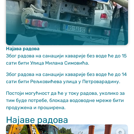
Најава радова
Неопходно
Због радова на санацији хаварије без воде ће до 15
These
сати бити Улица Милана Симовића.
cookies are
not optional.
Због радова на санацији хаварије без воде ће до 14
They are
сати бити Рељковићева улица у Петроварадину.
needed for
the website
Постоји могућност да ће у току радова, уколико за
to function.
тим буде потребе, блокада водоводне мреже бити
продужена и проширена.
Статистика
Најаве радова
In order for us
to improve
the website's