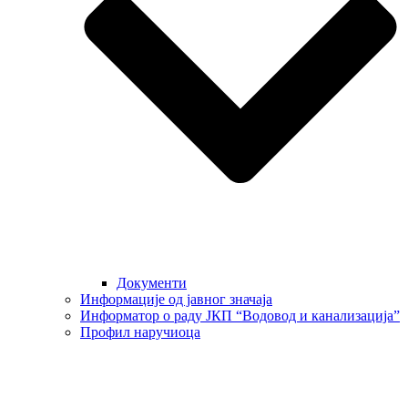
Документи
Информације од јавног значаја
Информатор о раду ЈКП “Водовод и канализација”
Профил наручиоца