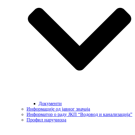
Документи
Информације од јавног значаја
Информатор о раду ЈКП “Водовод и канализација”
Профил наручиоца