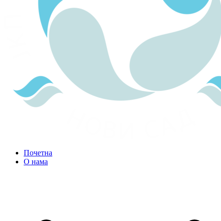
Почетна
О нама