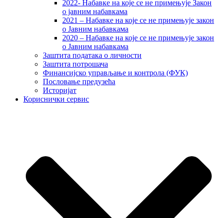
2022- Набавке на које се не примењује Закон
о јавним набавкама
2021 – Набавке на које се не примењује закон
о Јавним набавкама
2020 – Набавке на које се не примењује закон
о Јавним набавкама
Заштита података о личности
Заштита потрошача
Финансијско управљање и контрола (ФУК)
Пословање предузећа
Историјат
Кориснички сервис