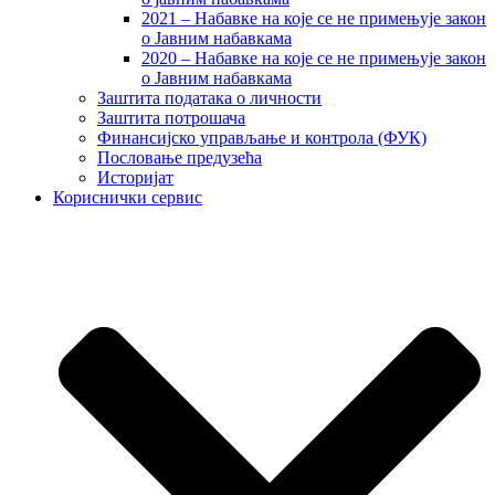
2021 – Набавке на које се не примењује закон
о Јавним набавкама
2020 – Набавке на које се не примењује закон
о Јавним набавкама
Заштита података о личности
Заштита потрошача
Финансијско управљање и контрола (ФУК)
Пословање предузећа
Историјат
Кориснички сервис