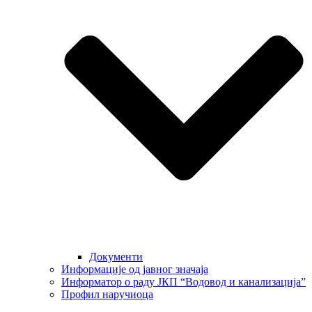
Документи
Информације од јавног значаја
Информатор о раду ЈКП “Водовод и канализација”
Профил наручиоца