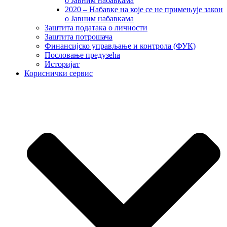
о Јавним набавкама
2020 – Набавке на које се не примењује закон
о Јавним набавкама
Заштита података о личности
Заштита потрошача
Финансијско управљање и контрола (ФУК)
Пословање предузећа
Историјат
Кориснички сервис