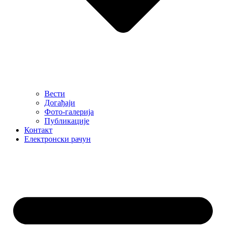
Вести
Догађаји
Фото-галерија
Публикације
Контакт
Електронски рачун