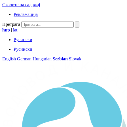
Скочите на садржај
Рекламација
Претрага
ћир
|
lat
Русински
Русински
English
German
Hungarian
Serbian
Slovak