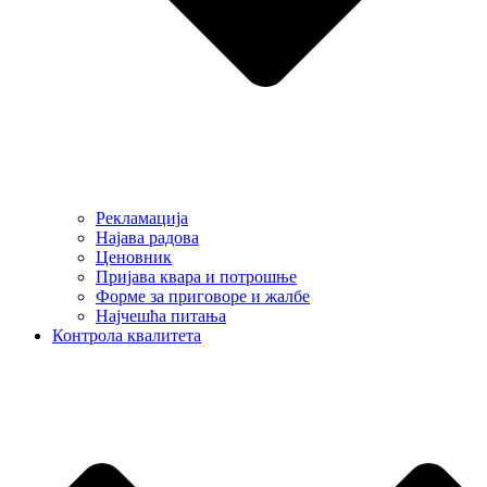
Рекламација
Најава радова
Ценовник
Пријава квара и потрошње
Форме за приговоре и жалбе
Најчешћа питања
Контрола квалитета