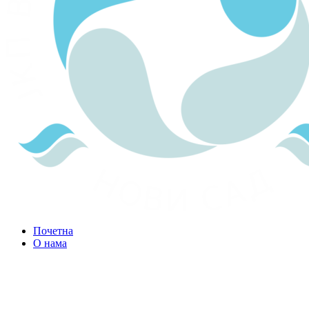
Почетна
О нама