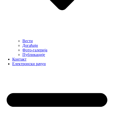
Вести
Догађаји
Фото-галерија
Публикације
Контакт
Електронски рачун