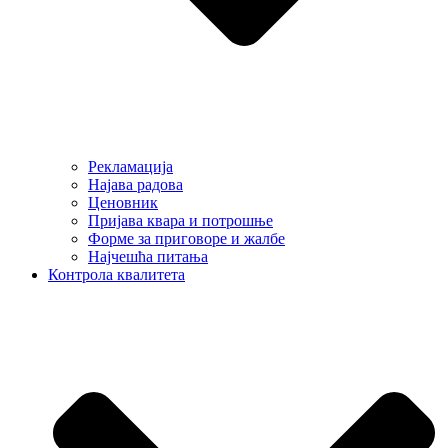
Рекламација
Најава радова
Ценовник
Пријава квара и потрошње
Форме за приговоре и жалбе
Најчешћа питања
Контрола квалитета