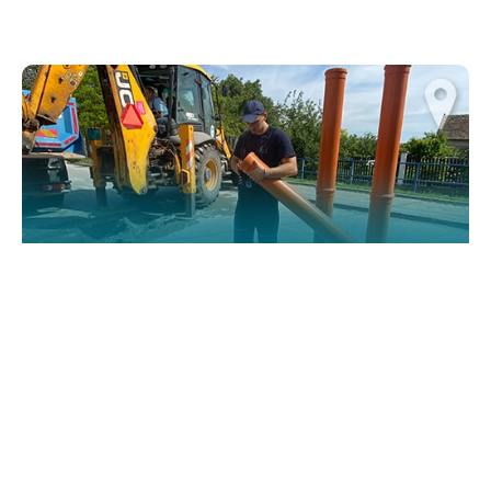
website.
Марктеинг
By sharing
your
interests and
behavior as
you visit our
site, you
increase the
chance of
seeing
personalized
content and
offers.