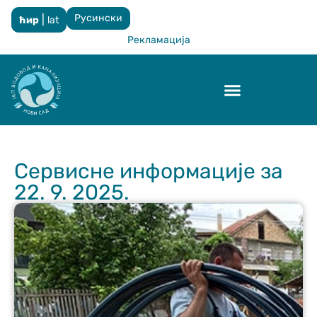
Русински
|
ћир
lat
×
Рекламација
Контрола квалитета
Сервисне информације за
22. 9. 2025.