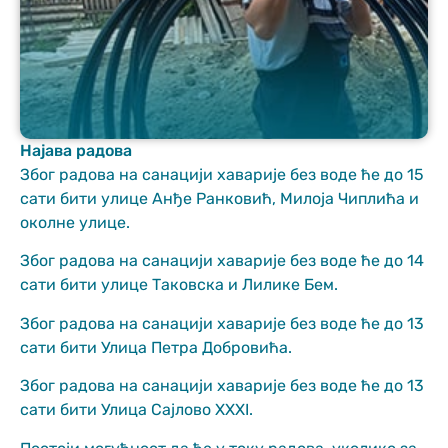
Најава радова
Због радова на санацији хаварије без воде ће до 15
Неопходно
сати бити улице Анђе Ранковић, Милоја Чиплића и
These
околне улице.
cookies are
not optional.
They are
Због радова на санацији хаварије без воде ће до 14
needed for
сати бити улице Таковска и Лилике Бем.
the website
to function.
Због радова на санацији хаварије без воде ће до 13
сати бити Улица Петра Добровића.
Статистика
Због радова на санацији хаварије без воде ће до 13
In order for us
сати бити Улица Сајлово XXXI.
to improve
the website's