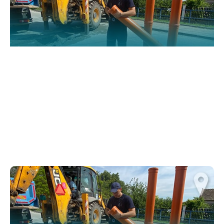
functionality
and structure,
based on how
the website is
used.
Искуство
In order for
our website
to perform
as well as
possible
during your
visit. If you
refuse
these
cookies,
some
functionality
will
disappear
from the