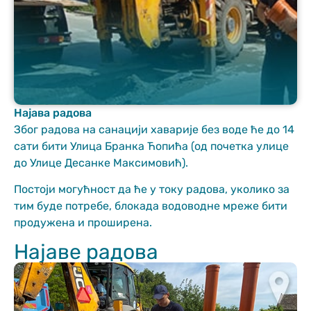
Најава радова
Неопходно
Због радова на санацији хаварије без воде ће до 14
These
сати бити Улица Бранка Ћопића (од почетка улице
cookies are
до Улице Десанке Максимовић).
not optional.
They are
Постоји могућност да ће у току радова, уколико за
needed for
тим буде потребе, блокада водоводне мреже бити
the website
to function.
продужена и проширена.
Најаве радова
Статистика
In order for us
to improve
the website's