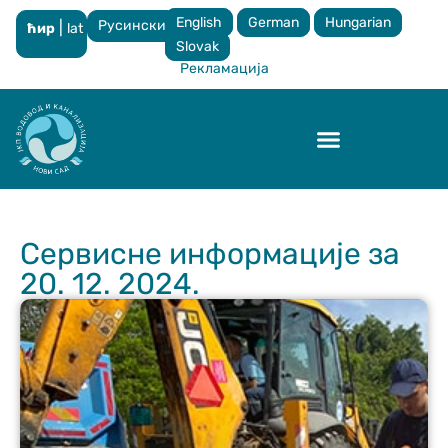
English
German
Hungarian
Русински
|
ћир
lat
×
Slovak
Рекламација
Контрола квалитета
Сервисне информације за
20. 12. 2024.