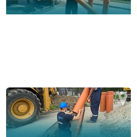
website.
Марктеинг
By sharing
your
interests and
behavior as
you visit our
site, you
increase the
chance of
seeing
personalized
content and
offers.