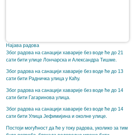
Најава радова
Због радова на санацији хаварије без воде ће до 21
Неопходно
сати бити улице Лончарска и Александра Тишме.
These
cookies are
not optional.
Због радова на санацији хаварије без воде ће до 13
They are
сати бити Радничка улица у Каћу.
needed for
the website
Због радова на санацији хаварије без воде ће до 14
to function.
сати бити Гагаринова улица.
Због радова на санацији хаварије без воде ће до 14
Статистика
сати бити Улица Јефимијина и околне улице.
In order for
us to
Постоји могућност да ће у току радова, уколико за тим
improve the
website's