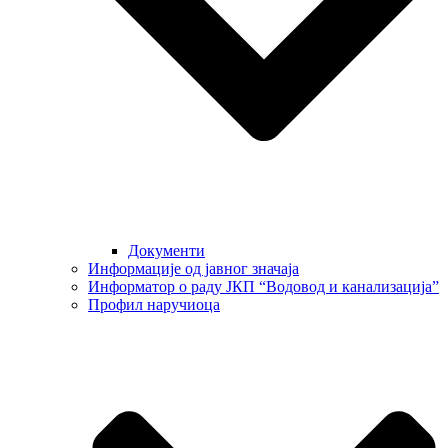
Документи
Информације од јавног значаја
Информатор о раду ЈКП “Водовод и канализација”
Профил наручиоца