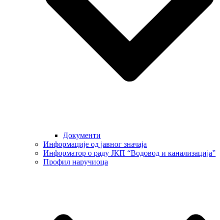
Документи
Информације од јавног значаја
Информатор о раду ЈКП “Водовод и канализација”
Профил наручиоца