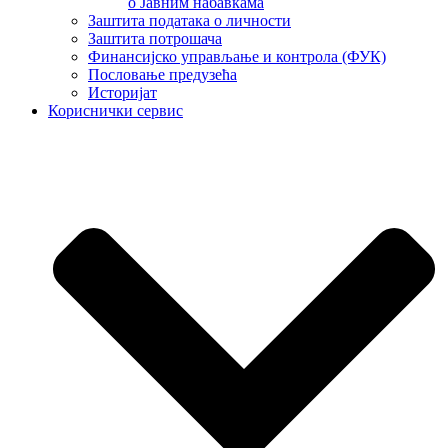
о Јавним набавкама
Заштита података о личности
Заштита потрошача
Финансијско управљање и контрола (ФУК)
Пословање предузећа
Историјат
Кориснички сервис