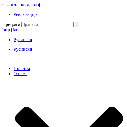
Скочите на садржај
Рекламација
Претрага
ћир
|
lat
Русински
Русински
Почетна
О нама