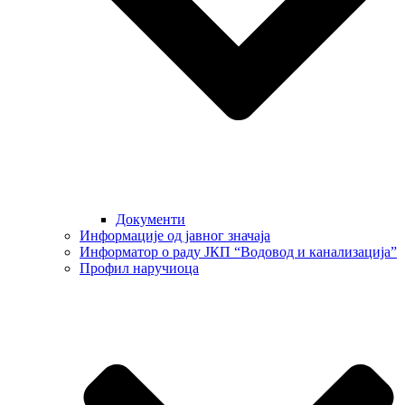
Документи
Информације од јавног значаја
Информатор о раду ЈКП “Водовод и канализација”
Профил наручиоца