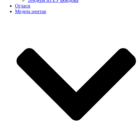
Тендери из ЕУ фондова
Огласи
Медија центар