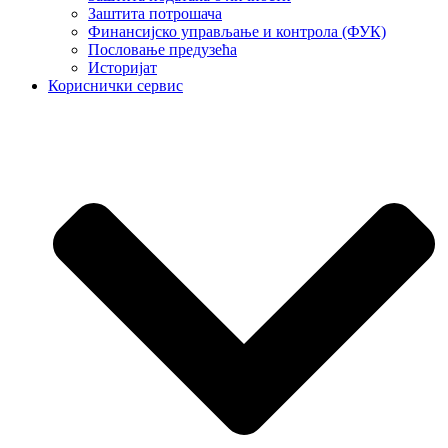
Заштита потрошача
Финансијско управљање и контрола (ФУК)
Пословање предузећа
Историјат
Кориснички сервис