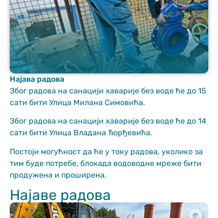
Најава радова
Неопходно
Због радова на санацији хаварије без воде ће до 15
These
сати бити Улица Милана Симовића.
cookies are
not optional.
Због радова на санацији хаварије без воде ће до 14
They are
сати бити Улица Владана Ђорђевића.
needed for
the website
Постоји могућност да ће у току радова, уколико за
to function.
тим буде потребе, блокада водоводне мреже бити
продужена и проширена.
Статистика
Најаве радова
In order for us
to improve
the website's