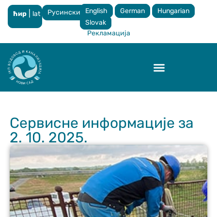
English
German
Hungarian
Русински
|
ћир
lat
×
Slovak
Рекламација
Контрола квалитета
Сервисне информације за
2. 10. 2025.