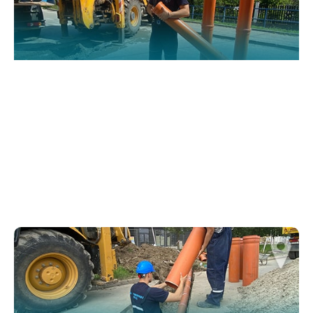
website.
Марктеинг
By sharing
your
interests and
behavior as
you visit our
site, you
increase the
chance of
seeing
personalized
content and
offers.