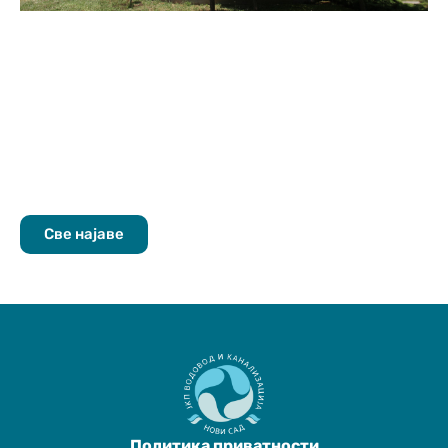
Све најаве
Политика приватности