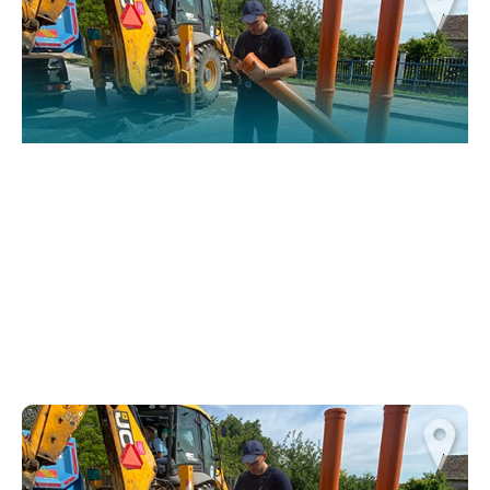
functionality
and structure,
based on how
the website is
used.
Искуство
In order for
our website
to perform
as well as
possible
during your
visit. If you
refuse
these
cookies,
some
functionality
will
disappear
from the