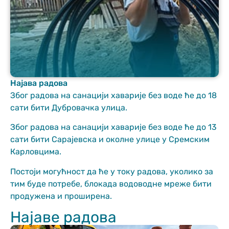
Најава радова
Неопходно
Због радова на санацији хаварије без воде ће до 18
These
сати бити Дубровачка улица.
cookies are
not optional.
Због радова на санацији хаварије без воде ће до 13
They are
сати бити Сарајевска и околне улице у Сремским
needed for
Карловцима.
the website
to function.
Постоји могућност да ће у току радова, уколико за
тим буде потребе, блокада водоводне мреже бити
продужена и проширена.
Статистика
In order for us
Најаве радова
to improve
the website's