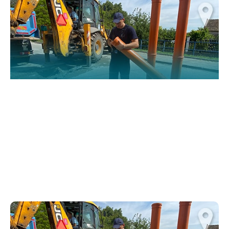
functionality
and structure,
based on how
the website is
used.
Искуство
In order for
our website
to perform
as well as
possible
during your
visit. If you
refuse
these
cookies,
some
functionality
will
disappear
from the