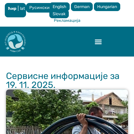
English
German
Hungarian
Русински
|
ћир
lat
×
Slovak
Рекламација
Контрола квалитета
Сервисне информације за
19. 11. 2025.