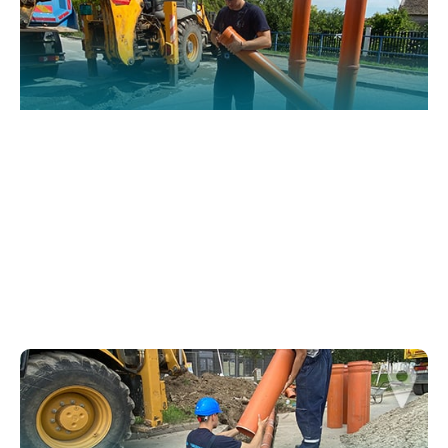
website.
Марктеинг
By sharing
your
interests and
behavior as
you visit our
site, you
increase the
chance of
seeing
personalized
content and
offers.