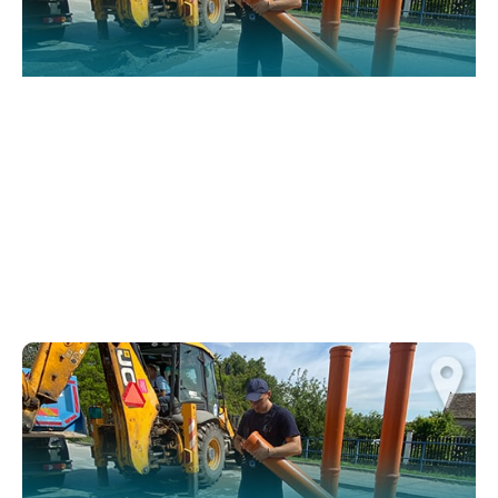
functionality
and structure,
based on how
the website is
used.
Искуство
In order for
our website
to perform
as well as
possible
during your
visit. If you
refuse
these
cookies,
some
functionality
will
disappear
from the