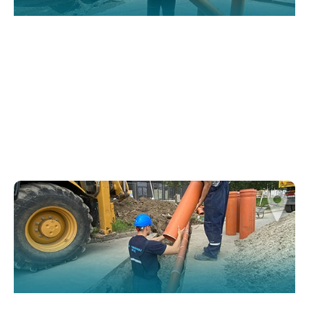
website.
Марктеинг
By sharing
your
interests and
behavior as
you visit our
site, you
increase the
chance of
seeing
personalized
content and
offers.