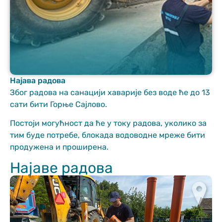
Најава радова
Неопходно
Због радова на санацији хаварије без воде ће до 13
These
сати бити Горње Сајлово.
cookies are
not optional.
Постоји могућност да ће у току радова, уколико за
They are
тим буде потребе, блокада водоводне мреже бити
needed for
продужена и проширена.
the website
to function.
Најаве радова
Статистика
In order for us
to improve
the website's