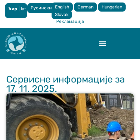
English
German
Hungarian
Русински
|
ћир
lat
×
Slovak
Рекламација
Контрола квалитета
Сервисне информације за
17. 11. 2025.