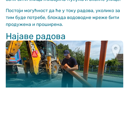
functionality
and structure,
Постоји могућност да ће у току радова, уколико за
based on how
тим буде потребе, блокада водоводне мреже бити
the website is
продужена и проширена.
used.
Најаве радова
Искуство
In order for
our website
to perform
as well as
possible
during your
visit. If you
refuse
these
cookies,
some
functionality
will
disappear
from the