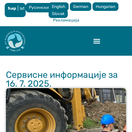
English
German
Hungarian
Русински
|
ћир
lat
×
Slovak
Рекламација
Контрола квалитета
Сервисне информације за
16. 7. 2025.