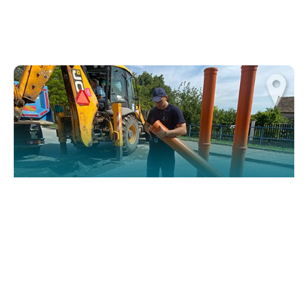
website.
Марктеинг
By sharing
your
interests and
behavior as
you visit our
site, you
increase the
chance of
seeing
personalized
content and
offers.