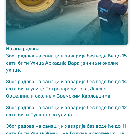
Најава радова
Неопходно
Због радова на санацији хаварије без воде ће до 15
These
сати бити Улица Аркадија Варађанина и околне
cookies are
улице.
not optional.
They are
Због радова на санацији хаварије без воде ће до 14
needed for
сати бити улице Петроварадинска, Јакова
the website
to function.
Орфелина и околне у Сремским Карловцима.
Због радова на санацији хаварије без воде ће до 12
сати бити Пушкинова улица.
Статистика
In order for us
Због радова на санацији хаварије без воде ће до 11
to improve
the website's
сати бити Улица Живојина Ћулума и околне улице.