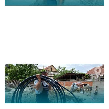
website.
Марктеинг
By sharing
your
interests and
behavior as
you visit our
site, you
increase the
chance of
seeing
personalized
content and
offers.