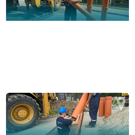
functionality
and structure,
based on how
the website is
used.
Искуство
In order for
our website
to perform
as well as
possible
during your
visit. If you
refuse
these
cookies,
some
functionality
will
disappear
from the