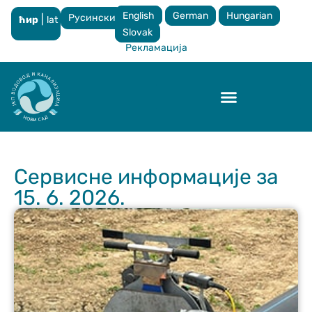
English
German
Hungarian
Русински
|
ћир
lat
×
Slovak
Рекламација
Контрола квалитета
Сервисне информације за
15. 6. 2026.