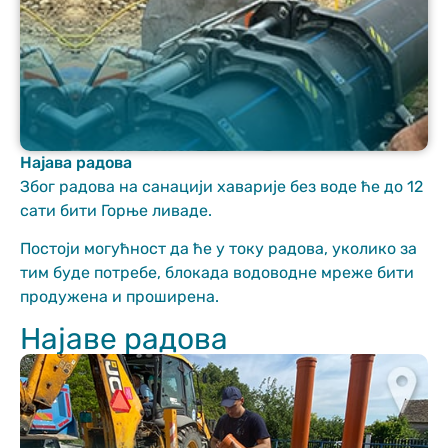
Најава радова
Неопходно
Због радова на санацији хаварије без воде ће до 12
These
сати бити Горње ливаде.
cookies are
not optional.
Постоји могућност да ће у току радова, уколико за
They are
тим буде потребе, блокада водоводне мреже бити
needed for
продужена и проширена.
the website
to function.
Најаве радова
Статистика
In order for us
to improve
the website's