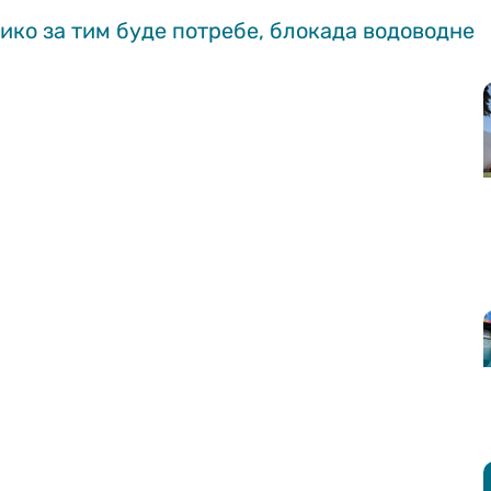
лико за тим буде потребе, блокада водоводне