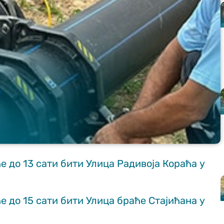
ће до 13 сати бити Улица Радивоја Кораћа у
ће до 15 сати бити Улица браће Стајићана у