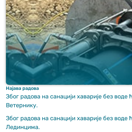
Неопходно
These
cookies are
not optional.
They are
needed for
the website
Најава радова
to function.
Због радова на санацији хаварије без воде 
Ветернику.
Статистика
Због радова на санацији хаварије без воде 
In order for us
to improve
Лединцима.
the website's