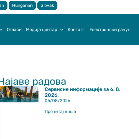
an
Hungarian
Slovak
Огласи
Медија центар
Контакт
Електронски рачун
Најаве радова
Сервисне информације за 6. 8.
2026.
06/08/2026
Прочитај више