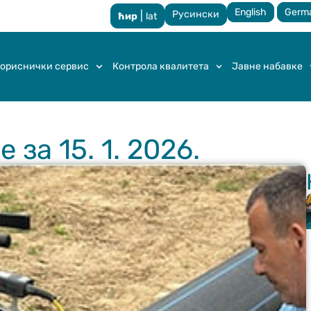
English
Germ
Русински
|
ћир
lat
ориснички сервис
Контрола квалитета
Јавне набавке
за 15. 1. 2026.