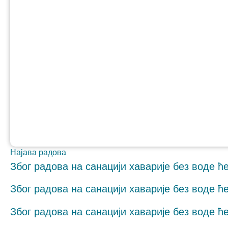
Неопходно
These
cookies are
not optional.
They are
needed for
the website
Најава радова
to function.
Због радова на санацији хаварије без воде ћ
Због радова на санацији хаварије без воде ћ
Статистика
In order for
us to
Због радова на санацији хаварије без воде ћ
improve the
website's