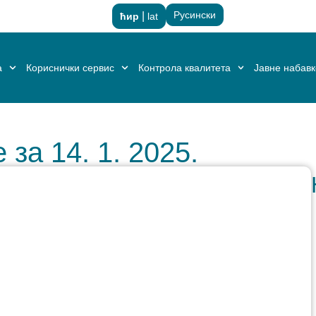
Русински
|
ћир
lat
а
Кориснички сервис
Контрола квалитета
Јавне набав
за 14. 1. 2025.