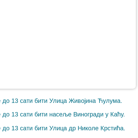
е до 13 сати бити Улица Живојина Ћулума.
е до 13 сати бити насеље Виногради у Каћу.
е до 13 сати бити Улица др Николе Крстића.