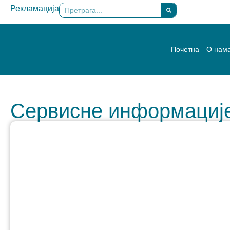
Рекламација
×
Почетна
О нам
Сервисне информације 