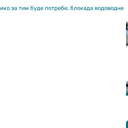
лико за тим буде потребе, блокада водоводне