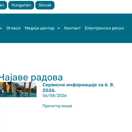
an
Hungarian
Slovak
Огласи
Медија центар
Контакт
Електронски рачун
Најаве радова
Сервисне информације за 6. 8.
2026.
06/08/2026
Прочитај више