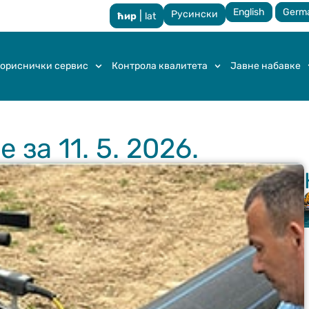
English
Germ
Русински
|
ћир
lat
ориснички сервис
Контрола квалитета
Јавне набавке
за 11. 5. 2026.