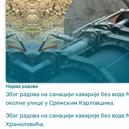
Неопходно
These
cookies are
not optional.
They are
needed for
the website
Најава радова
to function.
Због радова на санацији хаварије без воде ћ
околне улице у Сремским Карловцима.
Статистика
Због радова на санацији хаварије без воде 
In order for us
to improve
Храниловића.
the website's