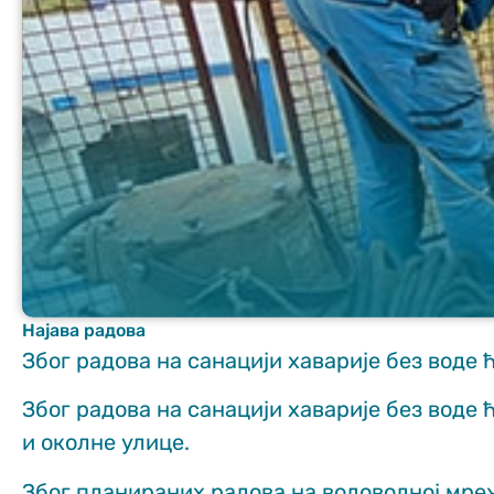
Неопходно
These
cookies are
not optional.
They are
needed for
the website
Најава радова
to function.
Због радова на санацији хаварије без воде 
Због радова на санацији хаварије без воде 
Статистика
и околне улице.
In order for us
to improve
the website's
Због планираних радова на водоводној мрежи