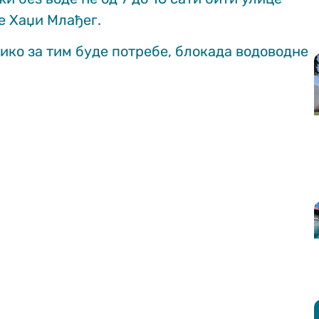
е Хаџи Млађег.
лико за тим буде потребе, блокада водоводне