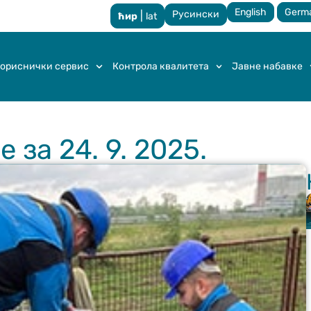
English
Germ
Русински
|
ћир
lat
ориснички сервис
Контрола квалитета
Јавне набавке
за 24. 9. 2025.