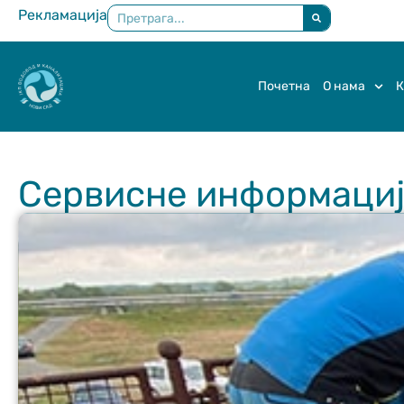
Рекламација
×
Почетна
О нама
К
Сервисне информације 