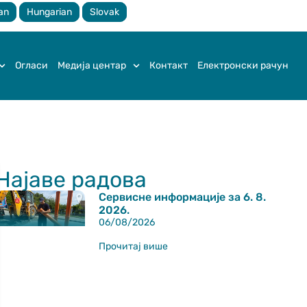
an
Hungarian
Slovak
Огласи
Медија центар
Контакт
Електронски рачун
Најаве радова
Сервисне информације за 6. 8.
2026.
06/08/2026
Прочитај више