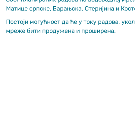
functionality
Матице српске, Барањска, Стеријина и Кост
and structure,
based on how
Постоји могућност да ће у току радова, уко
the website is
used.
мреже бити продужена и проширена.
Искуство
In order for
our website
to perform
as well as
possible
during your
visit. If you
refuse
these
cookies,
some
functionality
will
disappear
from the