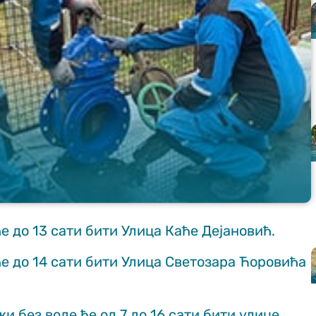
ће до 13 сати бити Улица Каће Дејановић.
ће до 14 сати бити Улица Светозара Ћоровића
 без воде ће од 7 до 16 сати бити улице