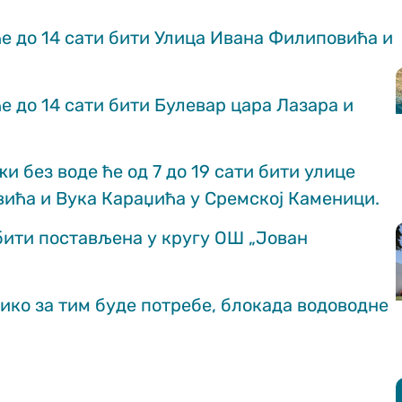
ће до 14 сати бити Улица Ивана Филиповића и
ће до 14 сати бити Булевар цара Лазара и
 без воде ће од 7 до 19 сати бити улице
вића и Вука Караџића у Сремској Каменици.
бити постављена у кругу ОШ „Јован
лико за тим буде потребе, блокада водоводне