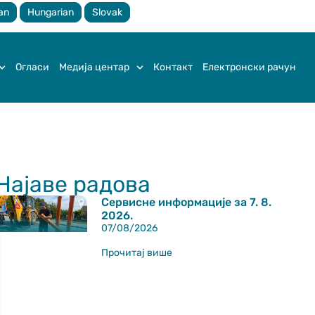
an
Hungarian
Slovak
Огласи
Медија центар
Контакт
Електронски рачун
Најаве радова
Сервисне информације за 7. 8.
2026.
07/08/2026
Прочитај више