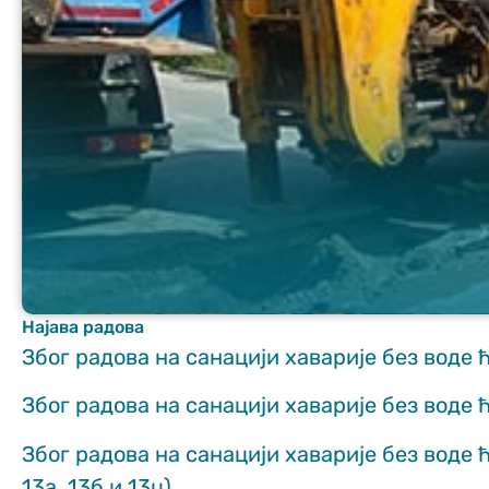
Неопходно
These
cookies are
not optional.
They are
needed for
the website
Најава радова
to function.
Због радова на санацији хаварије без воде
Због радова на санацији хаварије без воде 
Статистика
In order for us
Због радова на санацији хаварије без воде ћ
to improve
the website's
13а, 13б и 13ц).