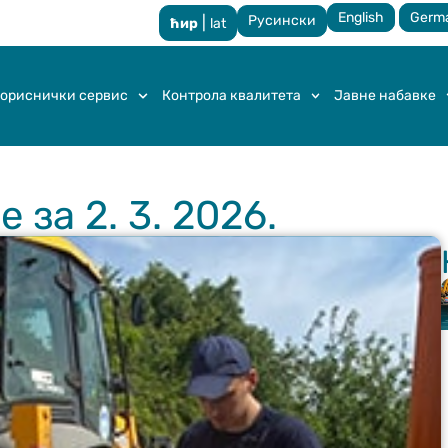
English
Germ
Русински
|
ћир
lat
ориснички сервис
Контрола квалитета
Јавне набавке
за 2. 3. 2026.