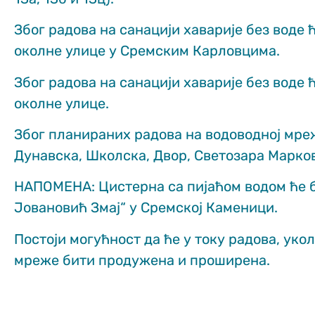
functionality
and structure,
Због радова на санацији хаварије без воде 
based on how
околне улице у Сремским Карловцима.
the website is
used.
Због радова на санацији хаварије без воде 
околне улице.
Искуство
In order for
Због планираних радова на водоводној мрежи
our website
to perform
Дунавска, Школска, Двор, Светозара Марко
as well as
possible
НАПОМЕНА: Цистерна са пијаћом водом ће 
during your
visit. If you
Јовановић Змај“ у Сремској Каменици.
refuse
these
Постоји могућност да ће у току радова, уко
cookies,
some
мреже бити продужена и проширена.
functionality
will
disappear
from the