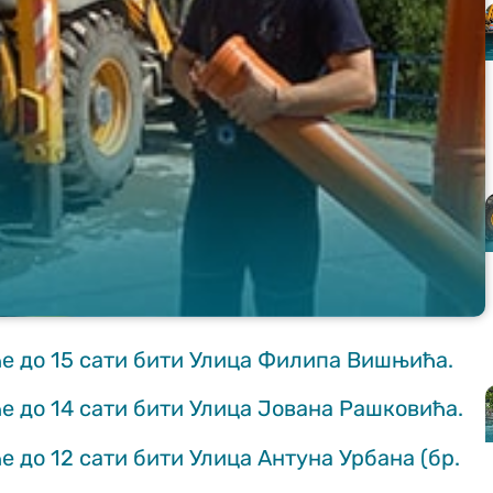
 ће до 15 сати бити Улица Филипа Вишњића.
ће до 14 сати бити Улица Јована Рашковића.
е до 12 сати бити Улица Антуна Урбана (бр.