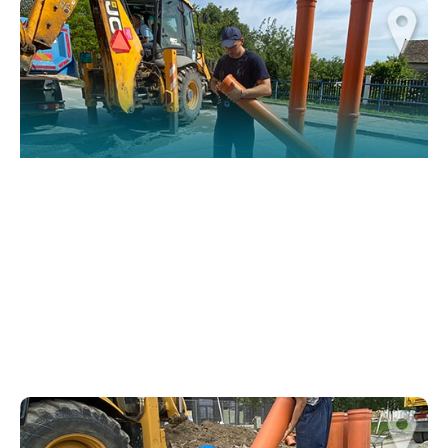
website.
Марктеинг
By sharing
your
interests and
behavior as
you visit our
site, you
increase the
chance of
seeing
personalized
content and
offers.