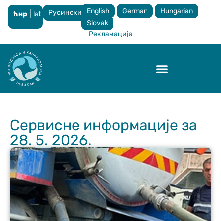
English
German
Hungarian
Русински
|
ћир
lat
×
Slovak
Рекламација
Контрола квалитета
Сервисне информације за
28. 5. 2026.