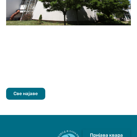
Све најаве
Пријава квара