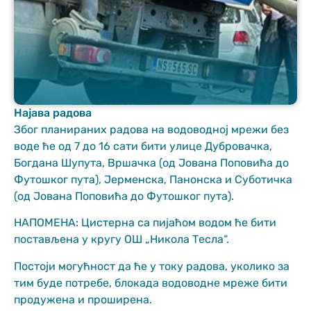
Најава радова
Неопходно
Због планираних радова на водоводној мрежи без
These
воде ће од 7 до 16 сати бити улице Дубровачка,
cookies are
Богдана Шупута, Вршачка (од Јована Поповића до
not optional.
Футошког пута), Јерменска, Панонска и Суботичка
They are
needed for
(од Јована Поповића до Футошког пута).
the website
to function.
НАПОМЕНА: Цистерна са пијаћом водом ће бити
постављена у кругу ОШ „Никола Тесла“.
Постоји могућност да ће у току радова, уколико за
Статистика
In order for us
тим буде потребе, блокада водоводне мреже бити
to improve
продужена и проширена.
the website's