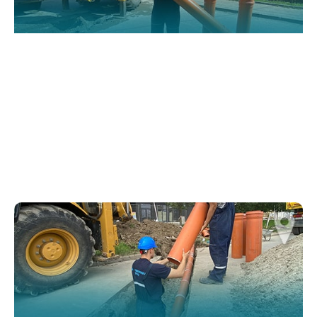
website.
Марктеинг
By sharing
your
interests and
behavior as
you visit our
site, you
increase the
chance of
seeing
personalized
content and
offers.