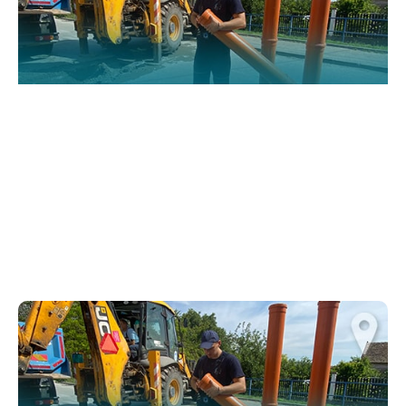
functionality
and structure,
based on how
the website is
used.
Искуство
In order for
our website
to perform
as well as
possible
during your
visit. If you
refuse
these
cookies,
some
functionality
will
disappear
from the