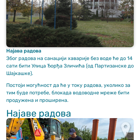
Најава радова
Неопходно
Због радова на санацији хаварије без воде ће до 14
These
сати бити Улица Ђорђа Зличића (од Партизанске до
cookies are
Шајкашке).
not optional.
They are
Постоји могућност да ће у току радова, уколико за
needed for
тим буде потребе, блокада водоводне мреже бити
the website
to function.
продужена и проширена.
Најаве радова
Статистика
In order for us
to improve
the website's