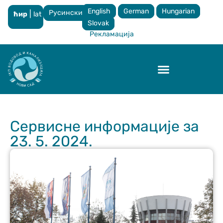
English
German
Hungarian
Русински
|
ћир
lat
×
Slovak
Рекламација
Контрола квалитета
Сервисне информације за
23. 5. 2024.