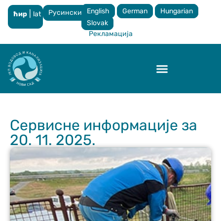
English
German
Hungarian
Русински
|
ћир
lat
×
Slovak
Рекламација
Контрола квалитета
Сервисне информације за
20. 11. 2025.