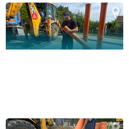
website.
Марктеинг
By sharing
your
interests and
behavior as
you visit our
site, you
increase the
chance of
seeing
personalized
content and
offers.