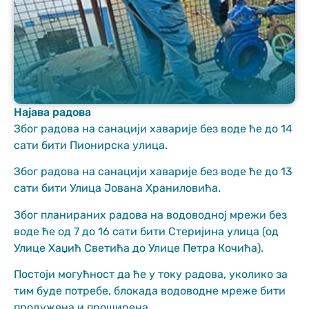
Најава радова
Неопходно
Због радова на санацији хаварије без воде ће до 14
These
сати бити Пионирска улица.
cookies are
not optional.
Због радова на санацији хаварије без воде ће до 13
They are
сати бити Улица Јована Храниловића.
needed for
the website
Због планираних радова на водоводној мрежи без
to function.
воде ће од 7 до 16 сати бити Стеријина улица (од
Улице Хаџић Светића до Улице Петра Кочића).
Статистика
Постоји могућност да ће у току радова, уколико за
In order for us
тим буде потребе, блокада водоводне мреже бити
to improve
the website's
продужена и проширена.