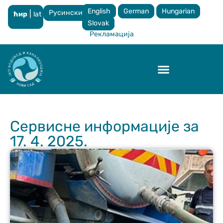
English
German
Hungarian
Русински
|
ћир
lat
×
Slovak
Рекламација
Контрола квалитета
Сервисне информације за
17. 4. 2025.