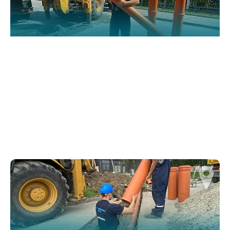
website.
Марктеинг
By sharing
your
interests and
behavior as
you visit our
site, you
increase the
chance of
seeing
personalized
content and
offers.