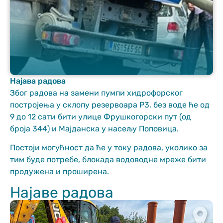
Најава радова
Неопходно
Због радова на замени пумпи хидрофорског
These
постројења у склопу резервоара Р3, без воде ће од
cookies are
9 до 12 сати бити улице Фрушкогорски пут (од
not optional.
броја 344) и Мајданска у насељу Поповица.
They are
needed for
Постоји могућност да ће у току радова, уколико за
the website
to function.
тим буде потребе, блокада водоводне мреже бити
продужена и проширена.
Најаве радова
Статистика
In order for us
to improve
the website's