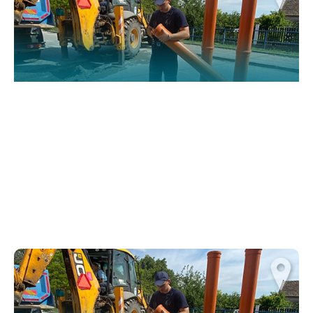
functionality
and structure,
based on how
the website is
used.
Искуство
In order for
our website
to perform
as well as
possible
during your
visit. If you
refuse
these
cookies,
some
functionality
will
disappear
from the