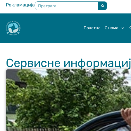
Рекламација
×
Почетна
О нама
К
Сервисне информације 