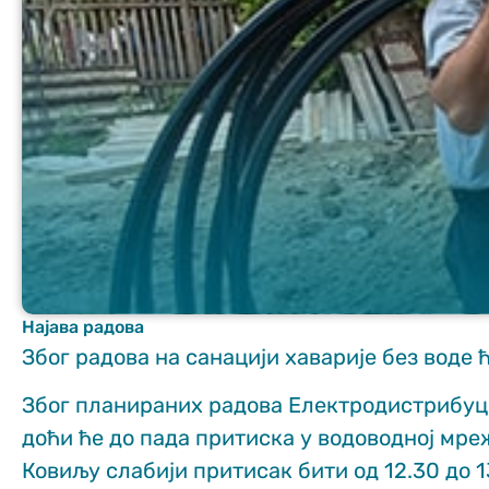
Неопходно
These
cookies are
not optional.
They are
needed for
the website
Најава радова
to function.
Због радова на санацији хаварије без воде 
Због планираних радова Електродистрибуциј
Статистика
доћи ће до пада притиска у водоводној мре
In order for us
to improve
Ковиљу слабији притисак бити од 12.30 до 1
the website's