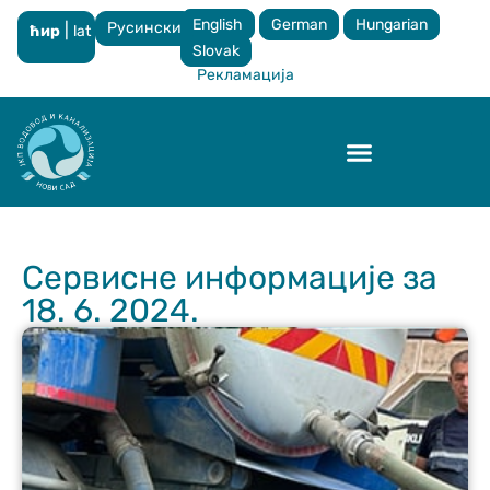
English
German
Hungarian
Русински
|
ћир
lat
×
Slovak
Рекламација
Контрола квалитета
Сервисне информације за
18. 6. 2024.