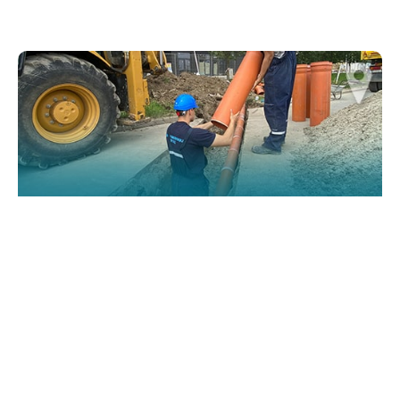
website.
Марктеинг
By sharing
your
interests and
behavior as
you visit our
site, you
increase the
chance of
seeing
personalized
content and
offers.