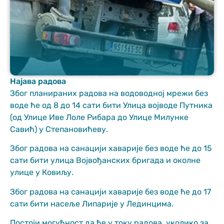
Најава радова
Неопходно
Због планираних радова на водоводној мрежи без
These
воде ће од 8 до 14 сати бити Улица војводе Путника
cookies are
(од Улице Иве Лоле Рибара до Улице Милунке
not optional.
Савић) у Степановићеву.
They are
needed for
Због радова на санацији хаварије без воде ће до 15
the website
to function.
сати бити улица Војвођанских бригада и околне
улице у Ковиљу.
Због радова на санацији хаварије без воде ће до 17
Статистика
In order for us
сати бити насеље Липарије у Лединцима.
to improve
the website's
Постоји могућност да ће у току радова, уколико за