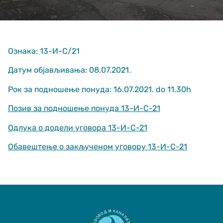
Ознака: 13-И-С/21
Датум објављивања: 08.07.2021.
Рок за подношење понуда: 16.07.2021. do 11.30h
Неопходно
These
Позив за подношење понуда 13-И-С-21
cookies are
not optional.
Одлука о додели уговора 13-И-С-21
They are
needed for
Обавештење о закљученом уговору 13-И-С-21
the website
to function.
Статистика
In order for us
to improve
the website's