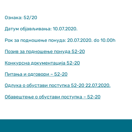
Ознака: 52/20
Датум објављивања: 10.07.2020.
Рок за подношење понуда: 20.07.2020. do 10.00h
Позив за подношење понуда 52-20
Неопходно
These
Конкурсна документација 52-20
cookies are
not optional.
Питања и одговори – 52-20
They are
needed for
Одлука о обустави поступка 52-20 22.07.2020.
the website
to function.
Обавештење о обустави поступка – 52-20
Статистика
In order for us
to improve
the website's