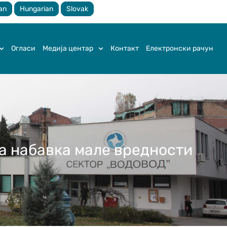
an
Hungarian
Slovak
Огласи
Медија центар
Контакт
Електронски рачун
на набавка мале вредности