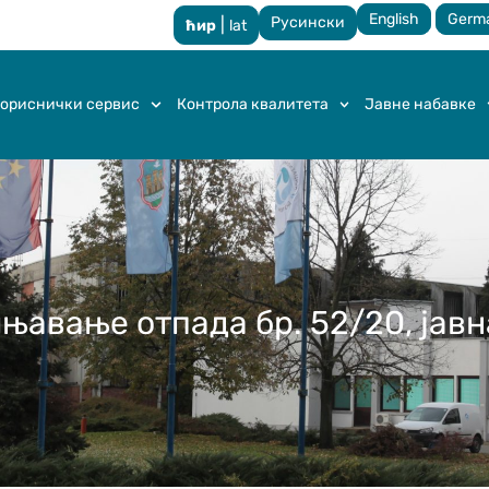
English
Germ
Русински
|
ћир
lat
ориснички сервис
Контрола квалитета
Јавне набавке
њавање отпада бр. 52/20, јав