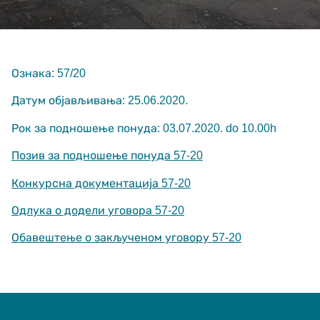
Ознака: 57/20
Датум објављивања: 25.06.2020.
Рок за подношење понуда: 03.07.2020. do 10.00h
Неопходно
These
Позив за подношење понуда 57-20
cookies are
not optional.
They are
Конкурсна документација 57-20
needed for
the website
Одлука о додели уговора 57-20
to function.
Обавештење о закљученом уговору 57-20
Статистика
In order for us
to improve the
website's