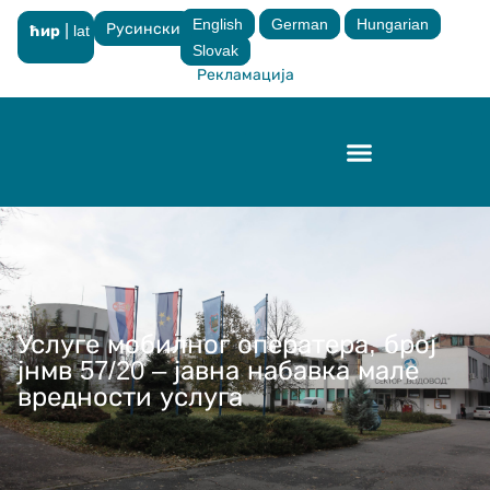
English
German
Hungarian
Русински
|
ћир
lat
×
Slovak
Рекламација
Контрола квалитета
Услуге мобилног оператера, број
јнмв 57/20 – јавна набавка мале
вредности услуга