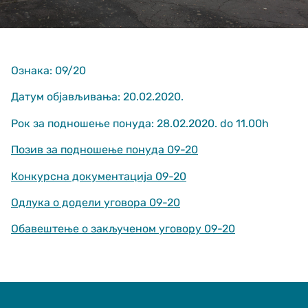
Ознака: 09/20
Датум објављивања: 20.02.2020.
Рок за подношење понуда: 28.02.2020. do 11.00h
Неопходно
These
Позив за подношење понуда 09-20
cookies are
not optional.
Конкурсна документација 09-20
They are
needed for
Одлука о додели уговора 09-20
the website
to function.
Обавештење о закљученом уговору 09-20
Статистика
In order for us
to improve
the website's