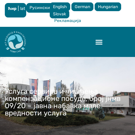
English
German
Hungarian
Русински
|
ћир
lat
×
Slovak
Рекламација
Контрола квалитета
Услуга сервиса и чишћења
компензационе посуде, број јнмв
09/20 – јавна набавка мале
вредности услуга