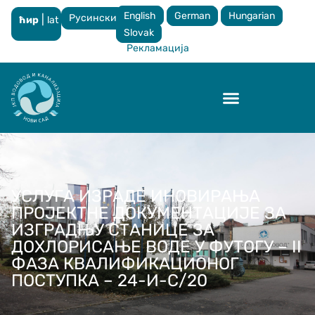
English
German
Hungarian
Русински
|
ћир
lat
×
Slovak
Рекламација
Контрола квалитета
УСЛУГА ИЗРАДЕ ИНОВИРАЊА
ПРОЈЕКТНЕ ДОКУМЕНТАЦИЈЕ ЗА
ИЗГРАДЊУ СТАНИЦЕ ЗА
ДОХЛОРИСАЊЕ ВОДЕ У ФУТОГУ – II
ФАЗА КВАЛИФИКАЦИОНОГ
ПОСТУПКА – 24-И-С/20