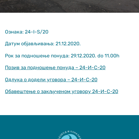
Ознака: 24-I-S/20
Датум објављивања: 21.12.2020.
Рок за подношење понуда: 29.12.2020. do 11.00h
Неопходно
These
Позив за подношење понуда – 24-И-С-20
cookies are
not optional.
Одлука о додели уговора – 24-И-С-20
They are
needed for
Обавештење о закљученом уговору 24-И-С-20
the website
to function.
Статистика
In order for us
to improve
the website's