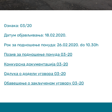
Ознака: 03/20
Датум објављивања: 18.02.2020.
Рок за подношење понуда: 26.02.2020. do 10.30h
Неопходно
These
Позив за подношење понуда 03-20
cookies are
not optional.
Конкурсна документација 03-20
They are
needed for
Одлука о додели уговора 03-20
the website
to function.
Обавешење о закљученом уговору 03-20
Статистика
In order for us
to improve
the website's