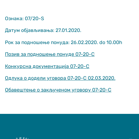
Ознака: 07/20-S
Датум објављивања: 27.01.2020.
Рок за подношење понуда: 26.02.2020. do 10.00h
Позив за подношење понуде 07-20-С
Неопходно
These
Конкурсна документација 07-20-С
cookies are
not optional.
Одлука о додели уговора 07-20-С 02.03.2020.
They are
needed for
Обавештење о закљученом уговору 07-20-С
the website
to function.
Статистика
In order for us
to improve
the website's