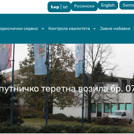
English
Germ
Русински
|
ћир
lat
ориснички сервис
Контрола квалитета
Јавне набавке
путничко теретна возила бр. 0