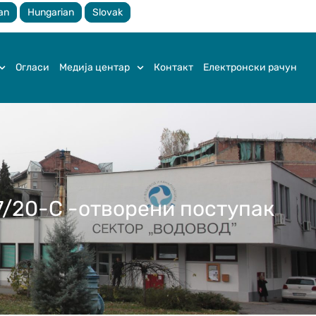
an
Hungarian
Slovak
Огласи
Медија центар
Контакт
Електронски рачун
7/20-С -отворени поступак