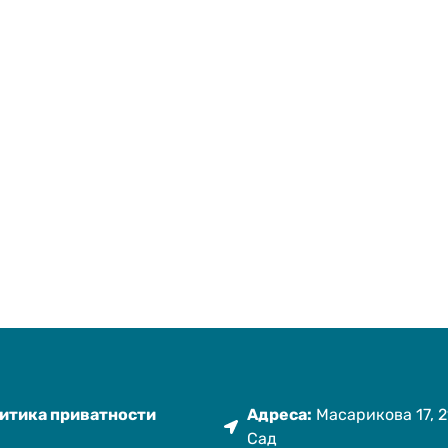
итика приватности
Адреса:
Масарикова 17, 2
Сад