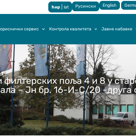
English
Germ
Русински
|
ћир
lat
ориснички сервис
Контрола квалитета
Јавне набавке
 филтерских поља 4 и 8 у стар
ала – Јн бр. 16-И-С/20 -друг