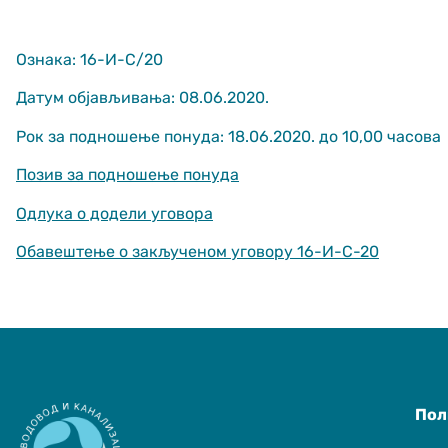
Ознака: 16-И-С/20
Датум објављивања: 08.06.2020.
Рок за подношење понуда: 18.06.2020. до 10,00 часова
Позив за подношење понуда
Неопходно
These
Одлука о додели уговора
cookies are
not optional.
Обавештење о закљученом уговору 16-И-С-20
They are
needed for
the website
to function.
Статистика
In order for us
Пол
to improve
the website's