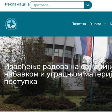
Рекламација
×
Почетна
О нама
К
Извођење радова на санацији
набавком и уградњом материј
поступка