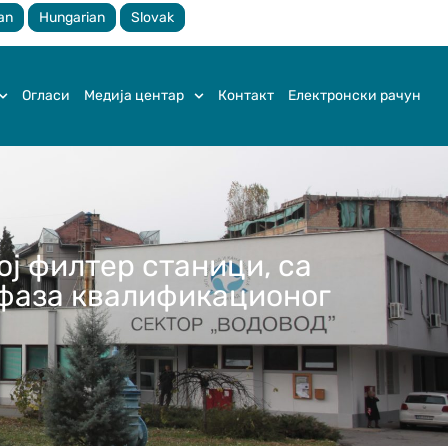
an
Hungarian
Slovak
Огласи
Медија центар
Контакт
Електронски рачун
ој филтер станици, са
а фаза квалификационог